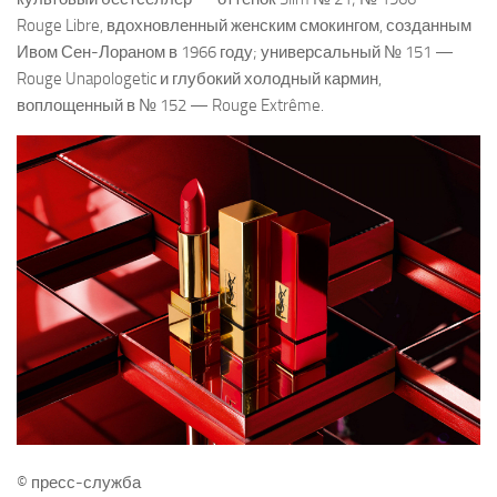
Rouge Libre, вдохновленный женским смокингом, созданным
Ивом Сен-Лораном в 1966 году; универсальный № 151 —
Rouge Unapologetic и глубокий холодный кармин,
воплощенный в № 152 — Rouge Extrême.
© пресс-служба