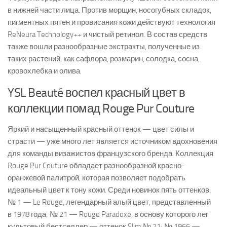
в нижней части лица. Против морщин, носогубных складок,
пигментных пятен и провисания кожи действуют технология
ReNeura Technology++ и чистый ретинол. В состав средств
также вошли разнообразные экстракты, полученные из
таких растений, как сафлора, розмарин, солодка, сосна,
кровохлебка и олива.
YSL Beauté воспел красный цвет в
коллекции помад Rouge Pur Couture
Яркий и насыщенный красный оттенок — цвет силы и
страсти — уже много лет является источником вдохновения
для команды визажистов французского бренда. Коллекция
Rouge Pur Couture обладает разнообразной красно-
оранжевой палитрой, которая позволяет подобрать
идеальный цвет к тону кожи. Среди новинок пять оттенков:
№ 1 — Le Rouge, легендарный алый цвет, представленный
в 1978 года; № 21 — Rouge Paradoxe, в основу которого лег
культовый бестселлер — оттенок Slim № 21; № 1966 —