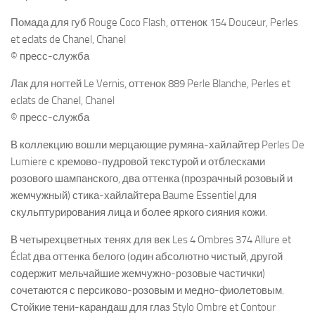
Помада для губ Rouge Coco Flash, оттенок 154 Douceur, Perles
et eclats de Chanel, Chanel
© пресс-служба
Лак для ногтей Le Vernis, оттенок 889 Perle Blanche, Perles et
eclats de Chanel, Chanel
© пресс-служба
В коллекцию вошли мерцающие румяна-хайлайтер Perles De
Lumiere с кремово-пудровой текстурой и отблесками
розового шампанского, два оттенка (прозрачный розовый и
жемчужный) стика-хайлайтера Baume Essentiel для
скульптурирования лица и более яркого сияния кожи.
В четырехцветных тенях для век Les 4 Ombres 374 Allure et
Éclat два оттенка белого (один абсолютно чистый, другой
содержит мельчайшие жемчужно-розовые частички)
сочетаются с персиково-розовым и медно-фиолетовым.
Стойкие тени-карандаш для глаз Stylo Ombre et Contour