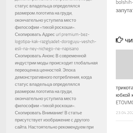
bolshi
статус владельца определялся
запута
размером логотипа на груди,
окончательно уступила место
философии «тихой роскоши».
Скопировать Адрес url premium-bez-
ЧИ
logotipa-kak-razglyadet-doroguyu-veshch-
esli-na-ney-nichego-ne-napisano
Скопировать Анонс В современной
индустрии моды происходит глобальная
переоценка ценностей. Эпоха
демонстративного потребления, когда
статус владельца определялся
трикот
размером логотипа на груди,
юбкой 
окончательно уступила место
ETOVM
философии «тихой роскоши».
23.04.20
Скопировать Внимание! В статье
присутствует изображение с другого
сайта. Настоятельно рекомендуем при