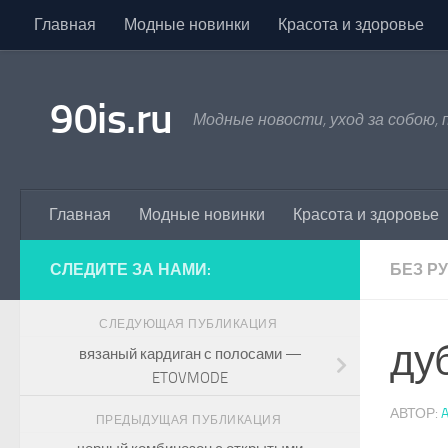
Главная
Модные новинки
Красота и здоровье
Skip to content
90is.ru
Модные новости, уход за собою,
Главная
Модные новинки
Красота и здоровье
СЛЕДИТЕ ЗА НАМИ:
БЕЗ Р
СЛЕДУЮЩАЯ ПУБЛИКАЦИЯ
ду
вязаный кардиган с полосами —
ETOVMODE
АВТОР:
ПРЕДЫДУЩАЯ ПУБЛИКАЦИЯ