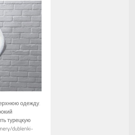
верхнюю одежду.
рокий
ить турецкую
mery/dublenki-