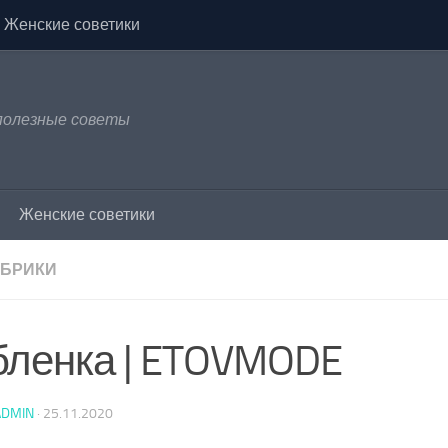
Женские советики
 полезные советы
Женские советики
УБРИКИ
бленка | ETOVMODE
ADMIN
·
25.11.2020