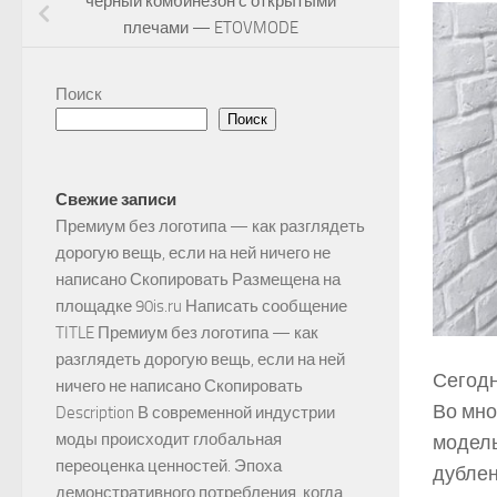
черный комбинезон с открытыми
плечами — ETOVMODE
Поиск
Поиск
Свежие записи
Премиум без логотипа — как разглядеть
дорогую вещь, если на ней ничего не
написано Скопировать Размещена на
площадке 90is.ru Написать сообщение
TITLE Премиум без логотипа — как
разглядеть дорогую вещь, если на ней
Сегодн
ничего не написано Скопировать
Во мно
Description В современной индустрии
моды происходит глобальная
модель
переоценка ценностей. Эпоха
дублен
демонстративного потребления, когда