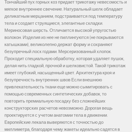
Тончайший пух горных коз придает трикотажу невесомость и
мягкое внутреннее свечение. Натуральный шелк обладает
деликатным мерцанием, подстраивается под температуру
тела и создает струящиеся, элегантные складки.
Мериносовая шерсть. Отличается высокой упругостью
волокон. Изделия из нее не пиллингуются (не покрываются
катышками), великолепно держат форму и сохраняют
безупречный лоск годами. Мерсеризованный хлопок.
Проходит специальную обработку, которая удаляет пушок,
делая нить гладкой, прочной и шелковистой. Такой трикотаж
имеет глубокий, насыщенный цвет. Архитектура кроя и
безупречность внутренних швов Если внешнюю
привлекательность ткани еще можно сымитировать с
помощью современных синтетических добавок, то
повторить премиальную посадку без сложнейших
конструкторских расчетов невозможно. Дорогая вещь
проектируется с учетом анатомии тела в движении.
Европейские лекала выверяются с точностью до
миллиметра, благодаря чему жакеты идеально садятся в