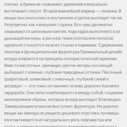
плечах, а брюки не сковывают движений и визуально
вытягивают силуэт. Второй важнейший маркер — изнанка. В
вещах высокого класса внутренняя отделка выглядит так же
безупречно, как и внешняя сторона. Все швы деликатно
закрываются шелковым кантом, подкладка выполняется из
дышащей вискозы, а рисунок ткани (клетка или полоска)
идеально стыкуется на всех стыках и карманах. Сдержанная
палитра и функциональная фурнитура Премиальный дизайн
всегда опирается на принципы колористической гармонии.
Вместо кислотных, кричащих цветов авторы коллекций
выбирают сложные, глубокие природные оттенки. Песочный,
графитовый, оливковый, сливочный, глубокий синий и
антрацит — эти тона составляют основу дорогого базового
гардероба. Они легко комбинируются между собой, создавая
монохромные образы, которые всегда выглядят благородно.
Завершающим штрихом выступает фурнитура. На дорогих
вещах вы никогда не увидите дешевого пластика: пуговицы
изготавливаются из натурального рога, перламутра или
кости, а молнии выполняются из полированного металла с