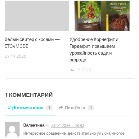
белый свитер с косами —
Удобрение Корнефит и
ETOVMODE
Гардефит: повышаем
урожайность сада и
27.11.2020
огорода
04.12.2023
1 КОММЕНТАРИЙ
Комментарии
1
Пингбэки
0
Валентина
28.01.2026 в 03:32
Интересное сравнение, действительно улыбка многое