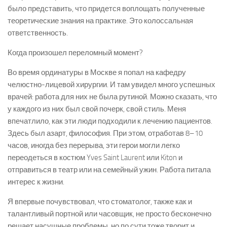
было представить, что придется воплощать полученные
теоретические знания на практике. Это колоссальная
ответственность.
Когда произошел переломный момент?
Во время ординатуры в Москве я попал на кафедру
челюстно-лицевой хирургии. И там увидел много успешных
врачей: работа для них не была рутиной. Можно сказать, что
у каждого из них был свой почерк, свой стиль. Меня
впечатлило, как эти люди подходили к лечению пациентов.
Здесь был азарт, философия. При этом, отработав 8–10
часов, иногда без перерыва, эти герои могли легко
переодеться в костюм Yves Saint Laurent или Kiton и
отправиться в театр или на семейный ужин. Работа питала
интерес к жизни.
Я впервые почувствовал, что стоматолог, также как и
талантливый портной или часовщик, не просто бесконечно
решает насущные проблемы, но по сути тоже творит и