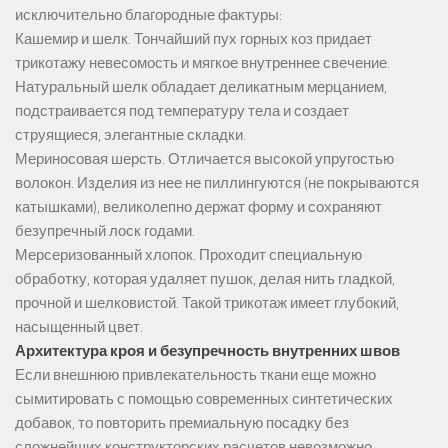
исключительно благородные фактуры:
Кашемир и шелк. Тончайший пух горных коз придает
трикотажу невесомость и мягкое внутреннее свечение.
Натуральный шелк обладает деликатным мерцанием,
подстраивается под температуру тела и создает
струящиеся, элегантные складки.
Мериносовая шерсть. Отличается высокой упругостью
волокон. Изделия из нее не пиллингуются (не покрываются
катышками), великолепно держат форму и сохраняют
безупречный лоск годами.
Мерсеризованный хлопок. Проходит специальную
обработку, которая удаляет пушок, делая нить гладкой,
прочной и шелковистой. Такой трикотаж имеет глубокий,
насыщенный цвет.
Архитектура кроя и безупречность внутренних швов
Если внешнюю привлекательность ткани еще можно
сымитировать с помощью современных синтетических
добавок, то повторить премиальную посадку без
сложнейших конструкторских расчетов невозможно.