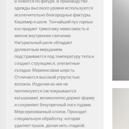
и ложится по фигуре. В производстве
одежды высокого уровня используются
исключительно благородные фактуры:
Кашемир и шелк. Тончайший пух горных
коз придает трикотажу невесомость и
мягкое внутреннее свечение.
Натуральный шелк обладает
деликатным мерцанием,
подстраивается под температуру тела и
создает струящиеся, элегантные
складки. Мериносовая шерсть.
Отличается высокой упругостью
волокон. Изделия из нее не
пиллингуются (не покрываются
катышками), великолепно держат форму
и сохраняют безупречный лоск годами.
Мерсеризованный хлопок. Проходит
специальную обработку, которая
удаляет пушок, делая нить гладкой,