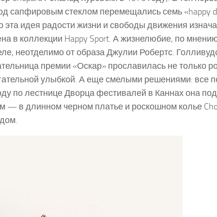
под сапфировым стеклом перемещались семь «happy d
 эта идея радости жизни и свободы движения изнач
на в коллекции Happy Sport. А жизнелюбие, по мнен
е, неотделимо от образа Джулии Робертс. Голливудс
тельница премии «Оскар» прославилась не только ро
гательной улыбкой. А еще смелыми решениями: все по
оду по лестнице Дворца фестивалей в Каннах она по
м — в длинном черном платье и роскошном колье Cho
дом.