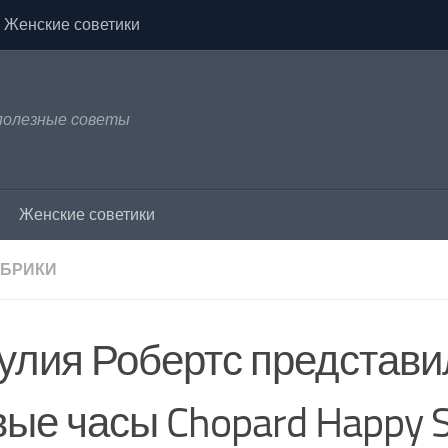
Женские советики
 полезные советы
Женские советики
УБРИКИ
улия Робертс представи
ые часы Chopard Happy S