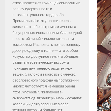
отказываются от кричащей символики в
пользу сдержанности и
интеллектуального гардероба.
Премиальный статус вещи теперь
заявляет о себе не громким именем, а
безупречным исполнением, благородной
простотой линий и исключительным
комфортом. Распознать по-настоящему
дорогую одежду в толпе — это особое
искусство, доступное тем, кто обладает
развитым эстетическим вкусом и
понимает внутреннюю архитектуру
вещей. Эталоном такого изысканного,
бессловесного подхода на протяжении
многих лет остается немецкий бренд
https://hcmoda.ru/brands/luisa-
cerano/catalog. Дизайнеры марки создают
коллекции для уверенных в себе
женщин, которым больше нет