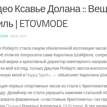
ео Ксавье Долана :: Вещ
иль | ETOVMODE
ADMIN
·
08.05.2021
 Робертс стала лицом обновленной коллекции часов 
 Об этом ее попросила сама Каролина Шойфеле, сопр
ой марки и креативный директор ювелирного направ
 На мой взгляд, только Джулия Робертс могла воплоти
нную мной в Happy Sport», — объясняет Каролина Ш
ция первых спортивных часов из стали с бриллианта
оду. Дизайнер не стала украшать камнями стальной об
зовала фирменные «счастливые бриллианты» (их п
ер Chopard Рональд Куровски в 1976 году). В тех перв