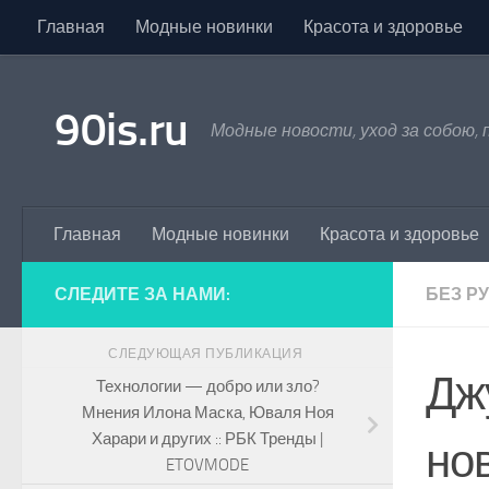
Главная
Модные новинки
Красота и здоровье
Skip to content
90is.ru
Модные новости, уход за собою,
Главная
Модные новинки
Красота и здоровье
СЛЕДИТЕ ЗА НАМИ:
БЕЗ Р
СЛЕДУЮЩАЯ ПУБЛИКАЦИЯ
Дж
Технологии — добро или зло?
Мнения Илона Маска, Юваля Ноя
Харари и других :: РБК Тренды |
нов
ETOVMODE