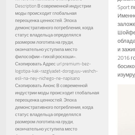
Description В современной индустрии
Sport 
моды происходит глобальная
Именно
переоценка ценностей. Эпоха
заложе
демонстративного потребления, когда
Шойфел
статус владельца определялся
облада
размером логотипа на груди,
и зажи
окончательно уступила место
философии «тихой роскоши».
2016 г
Скопировать Адрес url premium-bez-
босико
logotipa-kak-razglyadet-doroguyu-veshch-
изумру
esli-na-ney-nichego-ne-napisano
Скопировать Анонс В современной
индустрии моды происходит глобальная
переоценка ценностей. Эпоха
демонстративного потребления, когда
статус владельца определялся
размером логотипа на груди,
окончательно уступила место