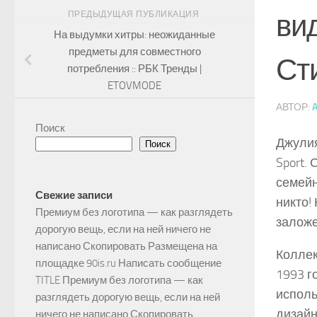
вид
ПРЕДЫДУЩАЯ ПУБЛИКАЦИЯ
На выдумки хитры: неожиданные
предметы для совместного
Ст
потребления :: РБК Тренды |
ETOVMODE
АВТОР:
Поиск
Джулия
Поиск
Sport.
семейн
Свежие записи
никто!
Премиум без логотипа — как разглядеть
заложе
дорогую вещь, если на ней ничего не
написано Скопировать Размещена на
Коллек
площадке 90is.ru Написать сообщение
1993 г
TITLE Премиум без логотипа — как
исполь
разглядеть дорогую вещь, если на ней
дизайн
ничего не написано Скопировать