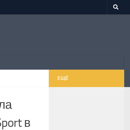
ЕЩЁ
ла
port в