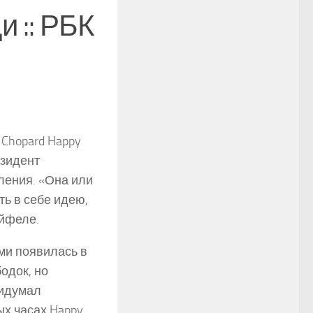
и :: РБК
Chopard Happy
езидент
ления. «Она или
ть в себе идею,
ойфеле.
ми появилась в
одок, но
ридумал
ых часах Happy