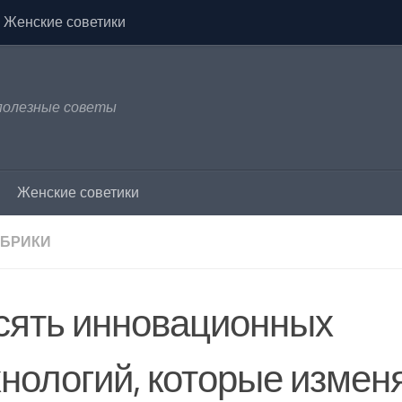
Женские советики
 полезные советы
Женские советики
УБРИКИ
сять инновационных
хнологий, которые измен