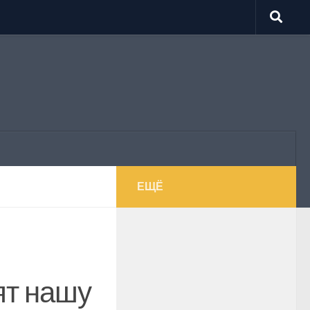
ЕЩЁ
ят нашу