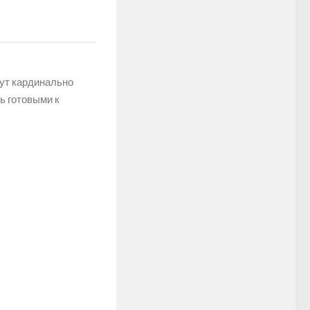
гут кардинально
ь готовыми к