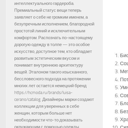
интеллектуального гардероба.
Премиальный статус вещи теперь
заявляет о себе не громким именем, а
безупречным исполнением, благородной
простотой линий и исключительным
комфортом. Распознать по-настоящему
дорогую одежду в толпе — это особое
искусство, доступное тем, кто обладает
Био
развитым эстетическим вкусом и
Со
понимает внутреннюю архитектуру
Ме
вещей. Эталоном такого изысканного,
бессловесного подхода на протяжении
По
многих лет остается немецкий бренд
Ум
https://hcmoda.ru/brands/luisa-
Со
cerano/catalog. Дизайнеры марки создают
Бл
коллекции для уверенных в себе
Бе
женщин, которым больше нет
Хр
необходимости что-то доказывать
окружающим с помощью одежды.
Се