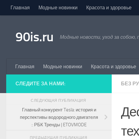
Главная
Модные новинки
Красота и здоровье
Skip to content
90is.ru
Модные новости, уход за собою,
Главная
Модные новинки
Красота и здоровье
СЛЕДИТЕ ЗА НАМИ:
БЕЗ Р
СЛЕДУЮЩАЯ ПУБЛИКАЦИЯ
Де
Главный конкурент Tesla: история и
перспективы водородного двигателя
:: РБК Тренды | ETOVMODE
те
ПРЕДЫДУЩАЯ ПУБЛИКАЦИЯ