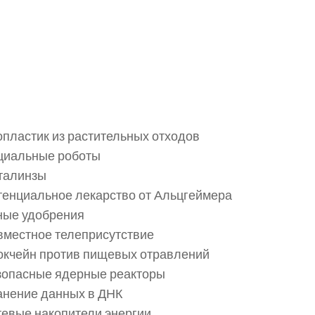
пластик из растительных отходов
циальные роботы
талинзы
тенциальное лекарство от Альцгеймера
ные удобрения
вместное телеприсутствие
окчейн против пищевых отравлений
зопасные ядерные реакторы
анение данных в ДНК
тевые накопители энергии