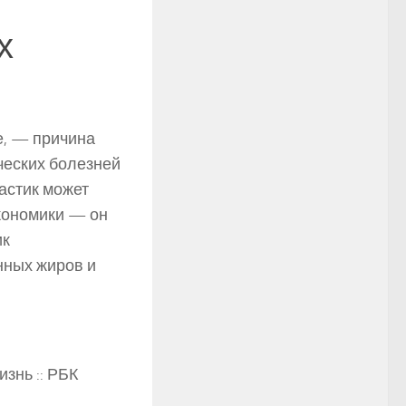
х
, — причина
ческих болезней
ластик может
кономики — он
ик
нных жиров и
знь :: РБК