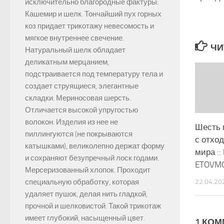
исключительно благородные фактуры:
Кашемир и шелк. Тончайший пух горных
коз придает трикотажу невесомость и
мягкое внутреннее свечение.
ЧИ
Натуральный шелк обладает
деликатным мерцанием,
подстраивается под температуру тела и
создает струящиеся, элегантные
складки. Мериносовая шерсть.
Отличается высокой упругостью
волокон. Изделия из нее не
Шесть 
пиллингуются (не покрываются
с отход
катышками), великолепно держат форму
мира ::
и сохраняют безупречный лоск годами.
ETOVM
Мерсеризованный хлопок. Проходит
22.04.20
специальную обработку, которая
удаляет пушок, делая нить гладкой,
прочной и шелковистой. Такой трикотаж
имеет глубокий, насыщенный цвет.
1 КО