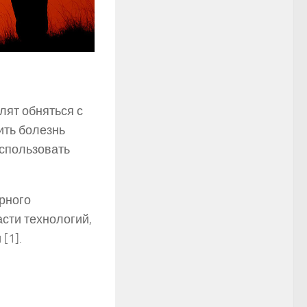
ят обняться с
ить болезнь
спользовать
ирного
сти технологий,
[1].