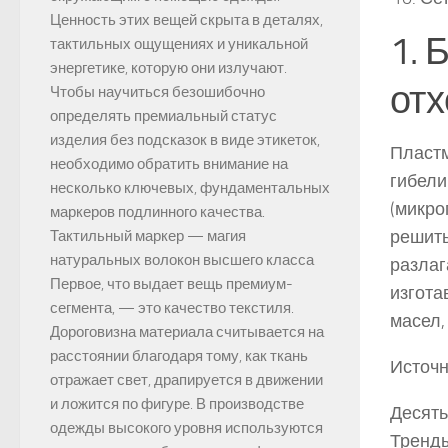
Ценность этих вещей скрыта в деталях,
1. 
тактильных ощущениях и уникальной
энергетике, которую они излучают.
отх
Чтобы научиться безошибочно
определять премиальный статус
изделия без подсказок в виде этикеток,
Пластм
необходимо обратить внимание на
гибели
несколько ключевых, фундаментальных
(микро
маркеров подлинного качества.
решить
Тактильный маркер — магия
натуральных волокон высшего класса
разлаг
Первое, что выдает вещь премиум-
изгота
сегмента, — это качество текстиля.
масел,
Дороговизна материала считывается на
расстоянии благодаря тому, как ткань
Источн
отражает свет, драпируется в движении
и ложится по фигуре. В производстве
Десять
одежды высокого уровня используются
Тренд