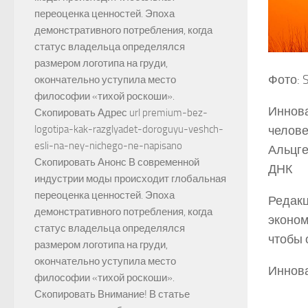
переоценка ценностей. Эпоха
демонстративного потребления, когда
статус владельца определялся
размером логотипа на груди,
Фото: S
окончательно уступила место
философии «тихой роскоши».
Иннова
Скопировать Адрес url premium-bez-
logotipa-kak-razglyadet-doroguyu-veshch-
челове
esli-na-ney-nichego-ne-napisano
Альцге
Скопировать Анонс В современной
ДНК
индустрии моды происходит глобальная
переоценка ценностей. Эпоха
Редакц
демонстративного потребления, когда
эконом
статус владельца определялся
чтобы 
размером логотипа на груди,
окончательно уступила место
Иннова
философии «тихой роскоши».
Скопировать Внимание! В статье