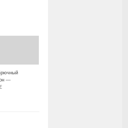
брючный
он —
E