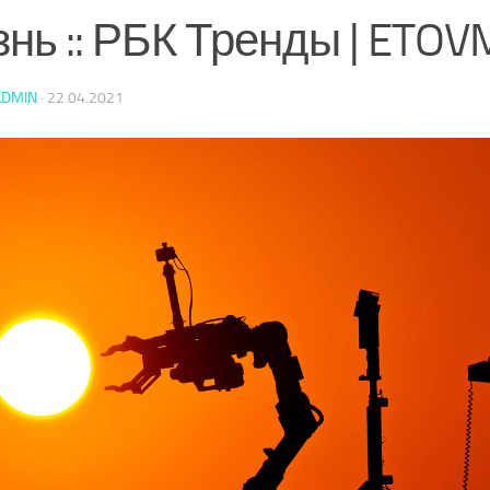
знь :: РБК Тренды | ETO
ADMIN
·
22.04.2021