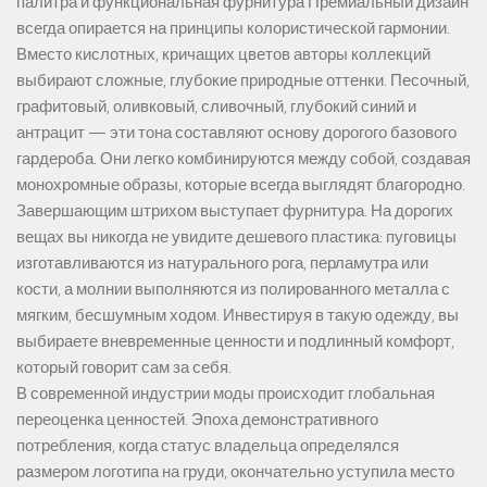
палитра и функциональная фурнитура Премиальный дизайн
всегда опирается на принципы колористической гармонии.
Вместо кислотных, кричащих цветов авторы коллекций
выбирают сложные, глубокие природные оттенки. Песочный,
графитовый, оливковый, сливочный, глубокий синий и
антрацит — эти тона составляют основу дорогого базового
гардероба. Они легко комбинируются между собой, создавая
монохромные образы, которые всегда выглядят благородно.
Завершающим штрихом выступает фурнитура. На дорогих
вещах вы никогда не увидите дешевого пластика: пуговицы
изготавливаются из натурального рога, перламутра или
кости, а молнии выполняются из полированного металла с
мягким, бесшумным ходом. Инвестируя в такую одежду, вы
выбираете вневременные ценности и подлинный комфорт,
который говорит сам за себя.
В современной индустрии моды происходит глобальная
переоценка ценностей. Эпоха демонстративного
потребления, когда статус владельца определялся
размером логотипа на груди, окончательно уступила место