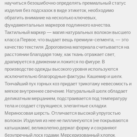
научиться безошибочно определять премиальный статус
изделия без подсказок в виде этикеток, необходимо
обратить внимание на несколько ключевых,
фундаментальных маркеров подлинного качества.
Тактильный маркер — магия натуральных волокон высшего
класса Первое, что выдает вещь премиум-сегмента, — это
качество текстиля. Дороговизна материала считывается на
расстоянии благодаря тому, как ткань отражает свет,
драпируется в движении и ложится по фигуре. В
производстве одежды высокого уровня используются
исключительно благородные фактуры: Кашемир и шелк.
Тончайший пух горных коз придает трикотажу невесомость и
мягкое внутреннее свечение. Натуральный шелк обладает
деликатным мерцанием, подстраивается под температуру
тела и создает струящиеся, элегантные складки.
Мериносовая шерсть. Отличается высокой упругостью
волокон. Изделия из нее не пиллингуются (не покрываются
катышками), великолепно держат форму и сохраняют
безупречный лоск годами. Мерсеризованный хлопок.