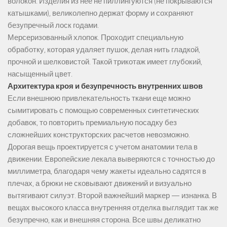
волокон. Изделия из нее не пиллингуются (не покрываются
катышками), великолепно держат форму и сохраняют
безупречный лоск годами.
Мерсеризованный хлопок. Проходит специальную
обработку, которая удаляет пушок, делая нить гладкой,
прочной и шелковистой. Такой трикотаж имеет глубокий,
насыщенный цвет.
Архитектура кроя и безупречность внутренних швов
Если внешнюю привлекательность ткани еще можно
сымитировать с помощью современных синтетических
добавок, то повторить премиальную посадку без
сложнейших конструкторских расчетов невозможно.
Дорогая вещь проектируется с учетом анатомии тела в
движении. Европейские лекала выверяются с точностью до
миллиметра, благодаря чему жакеты идеально садятся в
плечах, а брюки не сковывают движений и визуально
вытягивают силуэт. Второй важнейший маркер — изнанка. В
вещах высокого класса внутренняя отделка выглядит так же
безупречно, как и внешняя сторона. Все швы деликатно