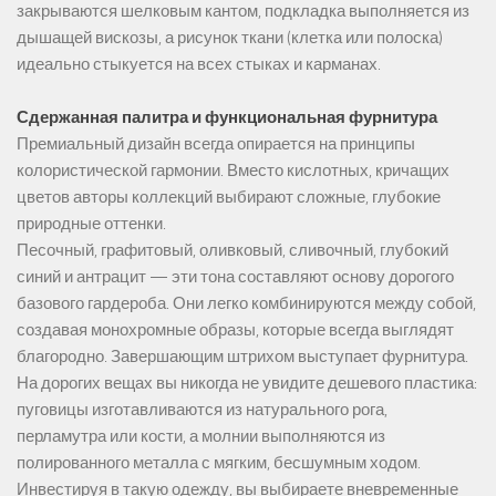
закрываются шелковым кантом, подкладка выполняется из
дышащей вискозы, а рисунок ткани (клетка или полоска)
идеально стыкуется на всех стыках и карманах.
Сдержанная палитра и функциональная фурнитура
Премиальный дизайн всегда опирается на принципы
колористической гармонии. Вместо кислотных, кричащих
цветов авторы коллекций выбирают сложные, глубокие
природные оттенки.
Песочный, графитовый, оливковый, сливочный, глубокий
синий и антрацит — эти тона составляют основу дорогого
базового гардероба. Они легко комбинируются между собой,
создавая монохромные образы, которые всегда выглядят
благородно. Завершающим штрихом выступает фурнитура.
На дорогих вещах вы никогда не увидите дешевого пластика:
пуговицы изготавливаются из натурального рога,
перламутра или кости, а молнии выполняются из
полированного металла с мягким, бесшумным ходом.
Инвестируя в такую одежду, вы выбираете вневременные