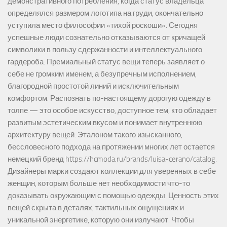
демонстративного потребления, когда статус владельца
определялся размером логотипа на груди, окончательно
уступила место философии «тихой роскоши». Сегодня
успешные люди сознательно отказываются от кричащей
символики в пользу сдержанности и интеллектуального
гардероба. Премиальный статус вещи теперь заявляет о
себе не громким именем, а безупречным исполнением,
благородной простотой линий и исключительным
комфортом. Распознать по-настоящему дорогую одежду в
толпе — это особое искусство, доступное тем, кто обладает
развитым эстетическим вкусом и понимает внутреннюю
архитектуру вещей. Эталоном такого изысканного,
бессловесного подхода на протяжении многих лет остается
немецкий бренд https://hcmoda.ru/brands/luisa-cerano/catalog.
Дизайнеры марки создают коллекции для уверенных в себе
женщин, которым больше нет необходимости что-то
доказывать окружающим с помощью одежды. Ценность этих
вещей скрыта в деталях, тактильных ощущениях и
уникальной энергетике, которую они излучают. Чтобы