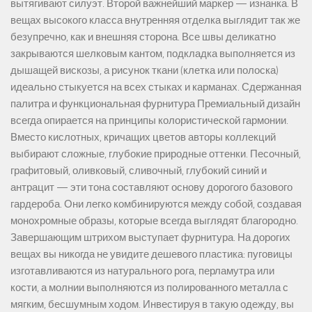
вытягивают силуэт. Второй важнейший маркер — изнанка. В
вещах высокого класса внутренняя отделка выглядит так же
безупречно, как и внешняя сторона. Все швы деликатно
закрываются шелковым кантом, подкладка выполняется из
дышащей вискозы, а рисунок ткани (клетка или полоска)
идеально стыкуется на всех стыках и карманах. Сдержанная
палитра и функциональная фурнитура Премиальный дизайн
всегда опирается на принципы колористической гармонии.
Вместо кислотных, кричащих цветов авторы коллекций
выбирают сложные, глубокие природные оттенки. Песочный,
графитовый, оливковый, сливочный, глубокий синий и
антрацит — эти тона составляют основу дорогого базового
гардероба. Они легко комбинируются между собой, создавая
монохромные образы, которые всегда выглядят благородно.
Завершающим штрихом выступает фурнитура. На дорогих
вещах вы никогда не увидите дешевого пластика: пуговицы
изготавливаются из натурального рога, перламутра или
кости, а молнии выполняются из полированного металла с
мягким, бесшумным ходом. Инвестируя в такую одежду, вы