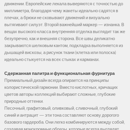
движении. Европейские лекала выверяются с точностью до
миллиметра, благодаря чему жакеты идеально садятся в
плечах, а брюки не сковывают движений и визуально
вытягивают силуэт. Второй важнейший маркер — изнанка. В
вещах высокого класса внутренняя отделка выглядит так же
безупречно, как и внешняя сторона. Все швы деликатно
закрываются шелковым кантом, подкладка выполняется из
дышащей вискозы, а рисунок ткани (клетка или полоска)
идеально стыкуется на всех стыках и карманах.
Сдержанная палитра и функциональная фурнитура
Премиальный дизайн всегда опирается на принципы
колористической гармонии. Вместо кислотных, кричащих
цветов авторы коллекций выбирают сложные, глубокие
природные оттенки.
Песочный, графитовый, оливковый, сливочный, глубокий
синий и антрацит — эти тона составляют основу дорогого
базового гардероба. Они легко комбинируются между собой,
создавая монохромные образы, которые всегда выглядят