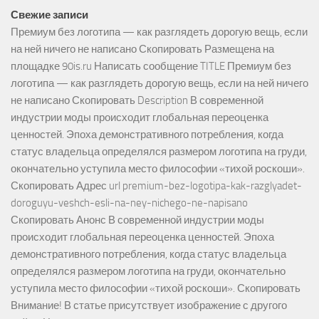
Свежие записи
Премиум без логотипа — как разглядеть дорогую вещь, если
на ней ничего не написано Скопировать Размещена на
площадке 90is.ru Написать сообщение TITLE Премиум без
логотипа — как разглядеть дорогую вещь, если на ней ничего
не написано Скопировать Description В современной
индустрии моды происходит глобальная переоценка
ценностей. Эпоха демонстративного потребления, когда
статус владельца определялся размером логотипа на груди,
окончательно уступила место философии «тихой роскоши».
Скопировать Адрес url premium-bez-logotipa-kak-razglyadet-
doroguyu-veshch-esli-na-ney-nichego-ne-napisano
Скопировать Анонс В современной индустрии моды
происходит глобальная переоценка ценностей. Эпоха
демонстративного потребления, когда статус владельца
определялся размером логотипа на груди, окончательно
уступила место философии «тихой роскоши». Скопировать
Внимание! В статье присутствует изображение с другого