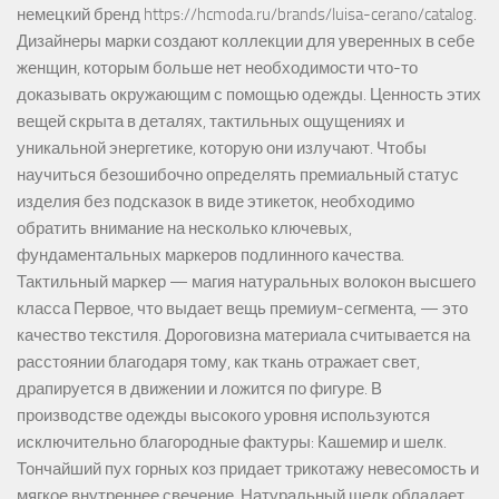
немецкий бренд https://hcmoda.ru/brands/luisa-cerano/catalog.
Дизайнеры марки создают коллекции для уверенных в себе
женщин, которым больше нет необходимости что-то
доказывать окружающим с помощью одежды. Ценность этих
вещей скрыта в деталях, тактильных ощущениях и
уникальной энергетике, которую они излучают. Чтобы
научиться безошибочно определять премиальный статус
изделия без подсказок в виде этикеток, необходимо
обратить внимание на несколько ключевых,
фундаментальных маркеров подлинного качества.
Тактильный маркер — магия натуральных волокон высшего
класса Первое, что выдает вещь премиум-сегмента, — это
качество текстиля. Дороговизна материала считывается на
расстоянии благодаря тому, как ткань отражает свет,
драпируется в движении и ложится по фигуре. В
производстве одежды высокого уровня используются
исключительно благородные фактуры: Кашемир и шелк.
Тончайший пух горных коз придает трикотажу невесомость и
мягкое внутреннее свечение. Натуральный шелк обладает