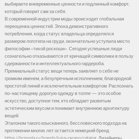
выбираете вневременные ценности и подлинный комфорт,
который говорит сам за себя.
В современной индустрии моды происходит глобальная
переоценка ценностей. Эпоха демонстративного
потребления, когда статус владельца определялся
размером логотипа на груди, окончательно уступила место
философии «тихой роскоши». Сегодня успешные люди
сознательно отказываются от кричащей символики в пользу
сдержанности и интеллектуального гардероба.
Премиальный статус вещи теперь заявляет о себе не
громким именем, а безупречным исполнением, благородной
простотой линий и исключительным комфортом. Распознать
по-настоящему дорогую одежду в толпе — это особое
искусство, доступное тем, кто обладает развитым
эстетическим вкусом и понимает внутреннюю архитектуру
вещей.
Эталоном такого изысканного, бессловесного подхода на
протяжении многих лет остается немецкий бренд
https://hcmoda.ru/brands/luisa-cerano/catalog
. Дизайнеры