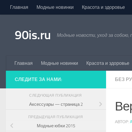
Главная
Модные новинки
Красота и здоровье
Skip to content
90is.ru
Модные новости, уход за собою,
Главная
Модные новинки
Красота и здоровье
СЛЕДИТЕ ЗА НАМИ:
БЕЗ Р
СЛЕДУЮЩАЯ ПУБЛИКАЦИЯ
Ве
Аксессуары — страница 2
ПРЕДЫДУЩАЯ ПУБЛИКАЦИЯ
АВТОР:
Модные юбки 2015