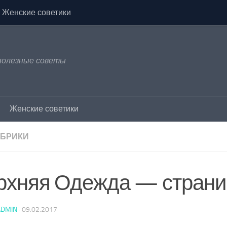
Женские советики
 полезные советы
Женские советики
УБРИКИ
рхняя Одежда — страни
ADMIN
·
09.02.2017