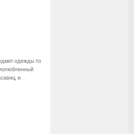
едмет одежды то
о излюбленный
савиц, и …