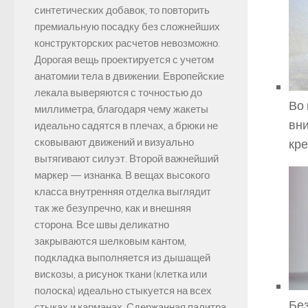
синтетических добавок, то повторить
премиальную посадку без сложнейших
конструкторских расчетов невозможно.
Дорогая вещь проектируется с учетом
анатомии тела в движении. Европейские
лекала выверяются с точностью до
Во
миллиметра, благодаря чему жакеты
вни
идеально садятся в плечах, а брюки не
сковывают движений и визуально
кре
вытягивают силуэт. Второй важнейший
маркер — изнанка. В вещах высокого
класса внутренняя отделка выглядит
так же безупречно, как и внешняя
сторона. Все швы деликатно
закрываются шелковым кантом,
подкладка выполняется из дышащей
вискозы, а рисунок ткани (клетка или
полоска) идеально стыкуется на всех
Без
стыках и карманах. Сдержанная палитра