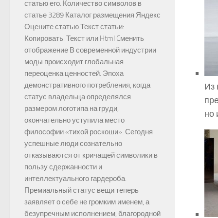
статью его. Количество символов в
статье 3289 Каталог размещения Яндекс
Оцените статью Текст статьи:
Копировать: Текст или Html Cменить
отображение В современной индустрии
моды происходит глобальная
переоценка ценностей. Эпоха
демонстративного потребления, когда
Из
статус владельца определялся
пре
размером логотипа на груди,
но 
окончательно уступила место
философии «тихой роскоши». Сегодня
успешные люди сознательно
отказываются от кричащей символики в
пользу сдержанности и
интеллектуального гардероба.
Премиальный статус вещи теперь
заявляет о себе не громким именем, а
безупречным исполнением, благородной