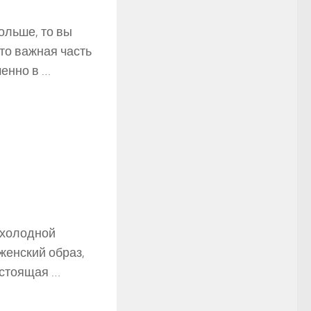
ольше, то вы
то важная часть
енно в …
 холодной
 женский образ,
астоящая …