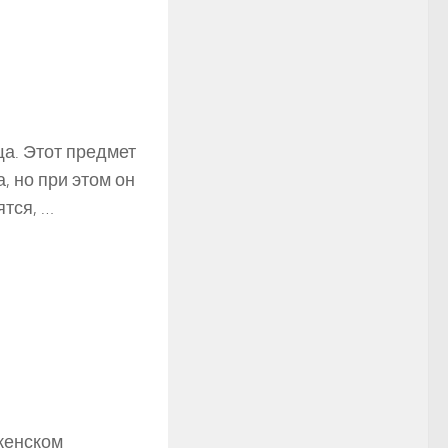
ща. Этот предмет
, но при этом он
ятся, …
женском