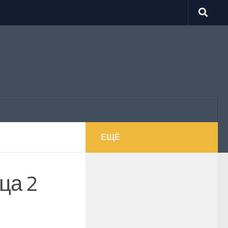
ЕЩЁ
ца 2