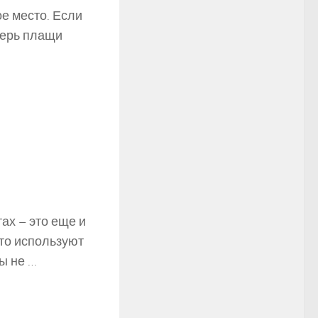
е место. Если
перь плащи
ах – это еще и
то используют
ы не …