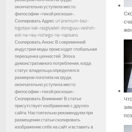
окончательно уступила место
Ско
философии «тихой роскоши».
Скопировать Адрес url premium-bez-
сча
logotipa-kak-razglyadet-doroguyu-veshch-
жен
esli-na-ney-nichego-ne-napisano
Скопировать Анонс В современной
индустрии моды происходит глобальная
переоценка ценностей. Эпоха
демонстративного потребления, когда
статус владельца определялся
размером логотипа на груди,
окончательно уступила место
философии «тихой роскоши».
Что
Скопировать Внимание! В статье
присутствует изображение с другого
зим
сайта. Настоятельно рекомендуем при
поз
размещении статьи скопировать
изображение себе на сайт и вставить в