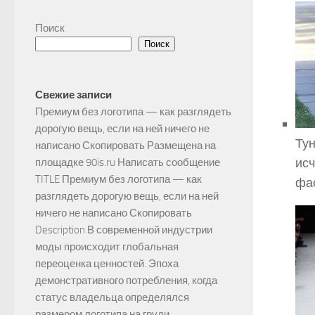
Поиск
Поиск
Свежие записи
Премиум без логотипа — как разглядеть
дорогую вещь, если на ней ничего не
Тун
написано Скопировать Размещена на
исч
площадке 90is.ru Написать сообщение
TITLE Премиум без логотипа — как
фас
разглядеть дорогую вещь, если на ней
ничего не написано Скопировать
Description В современной индустрии
моды происходит глобальная
переоценка ценностей. Эпоха
демонстративного потребления, когда
статус владельца определялся
размером логотипа на груди,