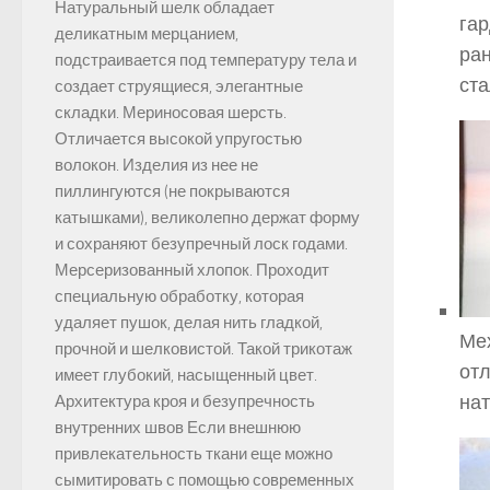
Натуральный шелк обладает
гар
деликатным мерцанием,
ран
подстраивается под температуру тела и
ста
создает струящиеся, элегантные
складки. Мериносовая шерсть.
Отличается высокой упругостью
волокон. Изделия из нее не
пиллингуются (не покрываются
катышками), великолепно держат форму
и сохраняют безупречный лоск годами.
Мерсеризованный хлопок. Проходит
специальную обработку, которая
удаляет пушок, делая нить гладкой,
Мех
прочной и шелковистой. Такой трикотаж
отл
имеет глубокий, насыщенный цвет.
нат
Архитектура кроя и безупречность
внутренних швов Если внешнюю
привлекательность ткани еще можно
сымитировать с помощью современных