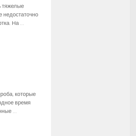
ь тяжелые
ще недостаточно
тка. На …
ероба, которые
лодное время
енные …