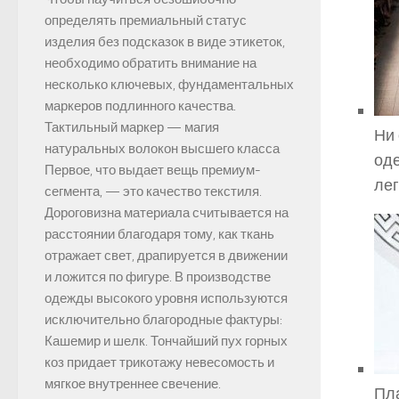
определять премиальный статус
изделия без подсказок в виде этикеток,
необходимо обратить внимание на
несколько ключевых, фундаментальных
маркеров подлинного качества.
Тактильный маркер — магия
Ни 
натуральных волокон высшего класса
оде
Первое, что выдает вещь премиум-
лег
сегмента, — это качество текстиля.
Дороговизна материала считывается на
расстоянии благодаря тому, как ткань
отражает свет, драпируется в движении
и ложится по фигуре. В производстве
одежды высокого уровня используются
исключительно благородные фактуры:
Кашемир и шелк. Тончайший пух горных
коз придает трикотажу невесомость и
мягкое внутреннее свечение.
Пла