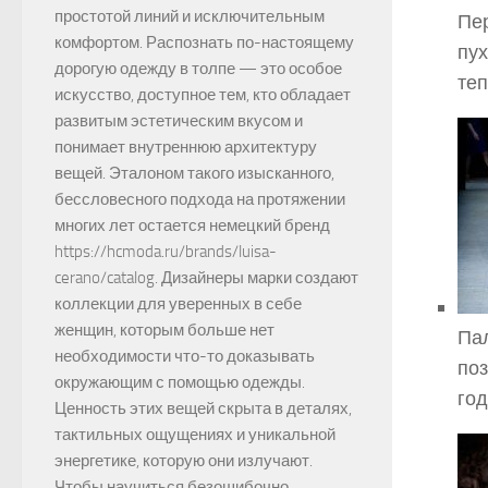
простотой линий и исключительным
Пер
комфортом. Распознать по-настоящему
пух
дорогую одежду в толпе — это особое
теп
искусство, доступное тем, кто обладает
развитым эстетическим вкусом и
понимает внутреннюю архитектуру
вещей. Эталоном такого изысканного,
бессловесного подхода на протяжении
многих лет остается немецкий бренд
https://hcmoda.ru/brands/luisa-
cerano/catalog. Дизайнеры марки создают
коллекции для уверенных в себе
женщин, которым больше нет
Пал
необходимости что-то доказывать
поз
окружающим с помощью одежды.
год
Ценность этих вещей скрыта в деталях,
тактильных ощущениях и уникальной
энергетике, которую они излучают.
Чтобы научиться безошибочно