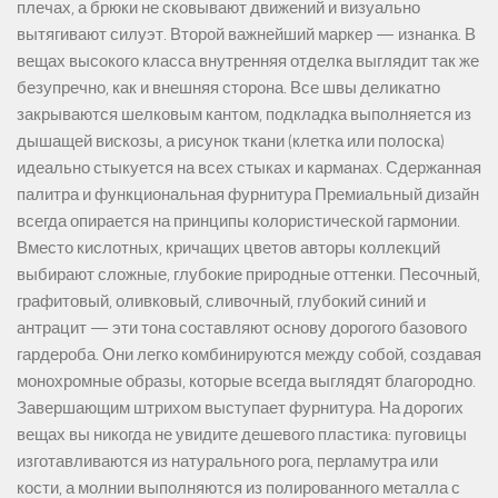
плечах, а брюки не сковывают движений и визуально
вытягивают силуэт. Второй важнейший маркер — изнанка. В
вещах высокого класса внутренняя отделка выглядит так же
безупречно, как и внешняя сторона. Все швы деликатно
закрываются шелковым кантом, подкладка выполняется из
дышащей вискозы, а рисунок ткани (клетка или полоска)
идеально стыкуется на всех стыках и карманах. Сдержанная
палитра и функциональная фурнитура Премиальный дизайн
всегда опирается на принципы колористической гармонии.
Вместо кислотных, кричащих цветов авторы коллекций
выбирают сложные, глубокие природные оттенки. Песочный,
графитовый, оливковый, сливочный, глубокий синий и
антрацит — эти тона составляют основу дорогого базового
гардероба. Они легко комбинируются между собой, создавая
монохромные образы, которые всегда выглядят благородно.
Завершающим штрихом выступает фурнитура. На дорогих
вещах вы никогда не увидите дешевого пластика: пуговицы
изготавливаются из натурального рога, перламутра или
кости, а молнии выполняются из полированного металла с