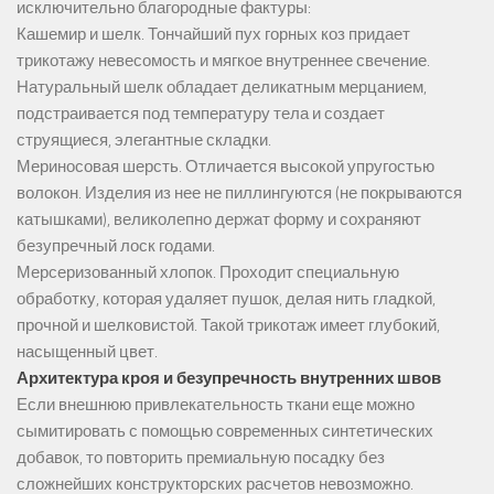
исключительно благородные фактуры:
Кашемир и шелк. Тончайший пух горных коз придает
трикотажу невесомость и мягкое внутреннее свечение.
Натуральный шелк обладает деликатным мерцанием,
подстраивается под температуру тела и создает
струящиеся, элегантные складки.
Мериносовая шерсть. Отличается высокой упругостью
волокон. Изделия из нее не пиллингуются (не покрываются
катышками), великолепно держат форму и сохраняют
безупречный лоск годами.
Мерсеризованный хлопок. Проходит специальную
обработку, которая удаляет пушок, делая нить гладкой,
прочной и шелковистой. Такой трикотаж имеет глубокий,
насыщенный цвет.
Архитектура кроя и безупречность внутренних швов
Если внешнюю привлекательность ткани еще можно
сымитировать с помощью современных синтетических
добавок, то повторить премиальную посадку без
сложнейших конструкторских расчетов невозможно.