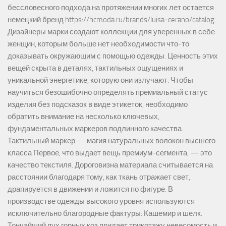
бессловесного подхода на протяжении многих лет остается
немецкий бренд https://hcmoda.ru/brands/luisa-cerano/catalog.
Дизайнеры марки создают коллекции для уверенных в себе
женщин, которым больше нет необходимости что-то
доказывать окружающим с помощью одежды. Ценность этих
вещей скрыта в деталях, тактильных ощущениях и
уникальной энергетике, которую они излучают. Чтобы
научиться безошибочно определять премиальный статус
изделия без подсказок в виде этикеток, необходимо
обратить внимание на несколько ключевых,
фундаментальных маркеров подлинного качества.
Тактильный маркер — магия натуральных волокон высшего
класса Первое, что выдает вещь премиум-сегмента, — это
качество текстиля. Дороговизна материала считывается на
расстоянии благодаря тому, как ткань отражает свет,
драпируется в движении и ложится по фигуре. В
производстве одежды высокого уровня используются
исключительно благородные фактуры: Кашемир и шелк.
Тончайший пух горных коз придает трикотажу невесомость и