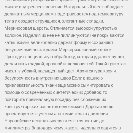
мягкое внутреннее свечение. Натуральный шелк обладает
деликатным мерцанием, подстраивается под температуру
тела и создает струящиеся, элегантные складки.
Мериносовая шерсть. Отличается высокой упругостью
волокон. Изделия из нее не пиллингуются (не покрываются
катышками), великолепно держат форму и сохраняют
безупречный лоск годами. Мерсеризованный хлопок.
Проходит специальную обработку, которая удаляет пушок,
делая нить гладкой, прочной и шелковистой. Такой трикотаж
имеет глубокий, насыщенный цвет. Архитектура кроя и
безупречность внутренних швов Если внешнюю
привлекательность ткани еще можно сымитировать с
помощью современных синтетических добавок, то
повторить премиальную посадку без сложнейших
конструкторских расчетов невозможно. Дорогая вещь
проектируется с учетом анатомии тела в движении.
Европейские лекала выверяются с точностью до
миллиметра, благодаря чему жакеты идеально садятся в