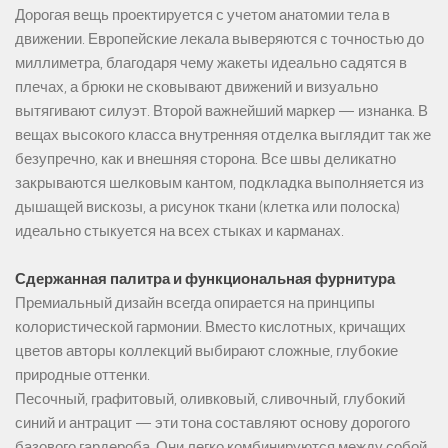
Дорогая вещь проектируется с учетом анатомии тела в
движении. Европейские лекала выверяются с точностью до
миллиметра, благодаря чему жакеты идеально садятся в
плечах, а брюки не сковывают движений и визуально
вытягивают силуэт. Второй важнейший маркер — изнанка. В
вещах высокого класса внутренняя отделка выглядит так же
безупречно, как и внешняя сторона. Все швы деликатно
закрываются шелковым кантом, подкладка выполняется из
дышащей вискозы, а рисунок ткани (клетка или полоска)
идеально стыкуется на всех стыках и карманах.
Сдержанная палитра и функциональная фурнитура
Премиальный дизайн всегда опирается на принципы
колористической гармонии. Вместо кислотных, кричащих
цветов авторы коллекций выбирают сложные, глубокие
природные оттенки.
Песочный, графитовый, оливковый, сливочный, глубокий
синий и антрацит — эти тона составляют основу дорогого
базового гардероба. Они легко комбинируются между собой,