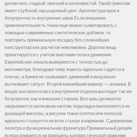
делая нить гладкой, прочной и шелковистой. Такой трикотаж
имеет глубокий, насыщенный цвет. Архитектура кроя и
безупречность внутренних швов Если внешнюю
привлекательность ткани еще можно сымитировать с
помощью современных синтетических добавок, то
повторить премиальную посадку без сложнейших
конструкторских расчетов невозможно. Дорогая вещь
проектируется с учетом анатомии тела в движении.
Европейские лекала выверяются с точностью до
миллиметра, благодаря чему жакеты идеально садятся в
плечах, а брюки не сковывают движений и визуально
вытягивают силуэт. Второй важнейший маркер — изнанка. В
вещах высокого класса внутренняя отделка выглядит так же
безупречно, как и внешняя сторона. Все швы деликатно
закрываются шелковым кантом, подкладка выполняется из
дышащей вискозы, а рисунок ткани (клетка или полоска)
идеально стыкуется на всех стыках и карманах. Сдержанная
палитра и функциональная фурнитура Премиальный дизайн
всегда опирается на принципы колористической гармонии.