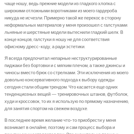
чаще ношу, ведь прежние модели из гладкого хлопка с
широкими отложными воротниками из моего гардероба
никуда не исчезли. Примерно такой же перекос в сторону
неформальных материалов у меня произошел с галстуками:
льняные и шерстяные модели вытеснили гладкий шелк. В
конце концов, галстуки я ношу не для соответствия
офисному дресс-коду, а ради эстетики.
Я всегда предпочитал непарные неструктурированные
пиджаки без бортовки и с мягким плечом, а также джинсы и
чиносы вместо брюк со стрелками. Эти исключения из моего
довольно консервативного подхода к выбору одежды
сегодня стали общим трендом. Что касается еще одних
тенденциозных вещей — тренировочных штанов, футболок,
худи и кроссовок, то их я использую по прямому назначению,
для занятия спортом на свежем воздухе.
В последнее время желание что-то приобрести у меня
возникает в онлайне, поэтому и сам процесс выбора и