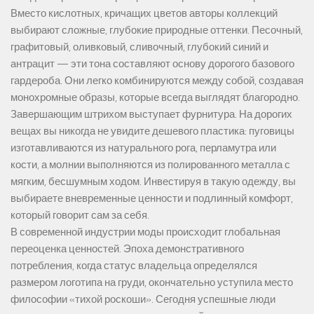
Вместо кислотных, кричащих цветов авторы коллекций
выбирают сложные, глубокие природные оттенки. Песочный,
графитовый, оливковый, сливочный, глубокий синий и
антрацит — эти тона составляют основу дорогого базового
гардероба. Они легко комбинируются между собой, создавая
монохромные образы, которые всегда выглядят благородно.
Завершающим штрихом выступает фурнитура. На дорогих
вещах вы никогда не увидите дешевого пластика: пуговицы
изготавливаются из натурального рога, перламутра или
кости, а молнии выполняются из полированного металла с
мягким, бесшумным ходом. Инвестируя в такую одежду, вы
выбираете вневременные ценности и подлинный комфорт,
который говорит сам за себя.
В современной индустрии моды происходит глобальная
переоценка ценностей. Эпоха демонстративного
потребления, когда статус владельца определялся
размером логотипа на груди, окончательно уступила место
философии «тихой роскоши». Сегодня успешные люди