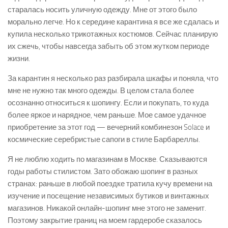
старалась носить уличную одежду. Мне от этого было
морально легче. Но к середине карантина я все же сдалась и
купила несколько трикотажных костюмов. Сейчас планирую
их сжечь, чтобы навсегда забыть об этом жутком периоде
жизни.
За карантин я несколько раз разбирала шкафы и поняла, что
мне не нужно так много одежды. В целом стала более
осознанно относиться к шопингу. Если и покупать, то куда
более яркое и нарядное, чем раньше. Мое самое удачное
приобретение за этот год — вечерний комбинезон Solace и
космические серебристые сапоги в стиле Барбареллы.
Я не люблю ходить по магазинам в Москве. Сказываются
годы работы стилистом. Зато обожаю шопинг в разных
странах: раньше в любой поездке тратила кучу времени на
изучение и посещение независимых бутиков и винтажных
магазинов. Никакой онлайн-шопинг мне этого не заменит.
Поэтому закрытие границ на моем гардеробе сказалось