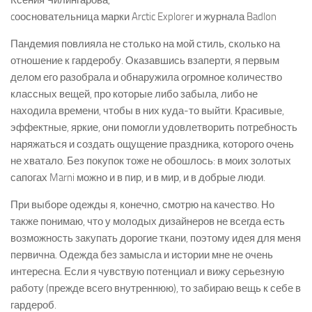
Ксения Чилингарова,
cоосновательница марки Arctic Explorer и журнала Badlon
Пандемия повлияла не столько на мой стиль, сколько на
отношение к гардеробу. Оказавшись взаперти, я первым
делом его разобрала и обнаружила огромное количество
классных вещей, про которые либо забыла, либо не
находила времени, чтобы в них куда-то выйти. Красивые,
эффектные, яркие, они помогли удовлетворить потребность
наряжаться и создать ощущение праздника, которого очень
не хватало. Без покупок тоже не обошлось: в моих золотых
сапогах Marni можно и в пир, и в мир, и в добрые люди.
При выборе одежды я, конечно, смотрю на качество. Но
также понимаю, что у молодых дизайнеров не всегда есть
возможность закупать дорогие ткани, поэтому идея для меня
первична. Одежда без замысла и истории мне не очень
интересна. Если я чувствую потенциал и вижу серьезную
работу (прежде всего внутреннюю), то забираю вещь к себе в
гардероб.