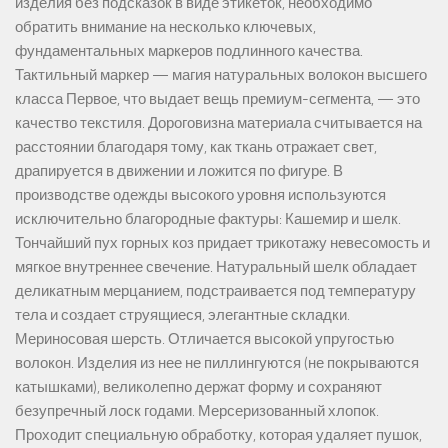
изделия без подсказок в виде этикеток, необходимо
обратить внимание на несколько ключевых,
фундаментальных маркеров подлинного качества.
Тактильный маркер — магия натуральных волокон высшего
класса Первое, что выдает вещь премиум-сегмента, — это
качество текстиля. Дороговизна материала считывается на
расстоянии благодаря тому, как ткань отражает свет,
драпируется в движении и ложится по фигуре. В
производстве одежды высокого уровня используются
исключительно благородные фактуры: Кашемир и шелк.
Тончайший пух горных коз придает трикотажу невесомость и
мягкое внутреннее свечение. Натуральный шелк обладает
деликатным мерцанием, подстраивается под температуру
тела и создает струящиеся, элегантные складки.
Мериносовая шерсть. Отличается высокой упругостью
волокон. Изделия из нее не пиллингуются (не покрываются
катышками), великолепно держат форму и сохраняют
безупречный лоск годами. Мерсеризованный хлопок.
Проходит специальную обработку, которая удаляет пушок,