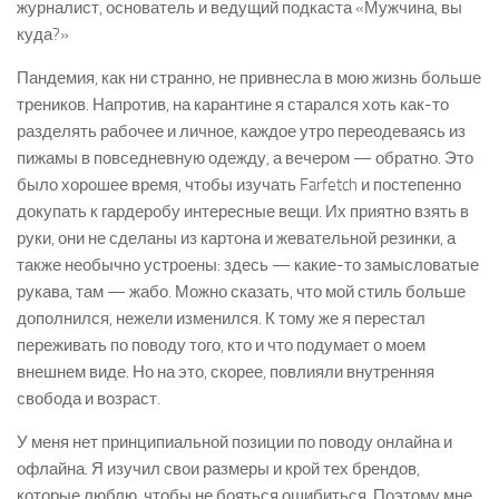
журналист, основатель и ведущий подкаста «Мужчина, вы
куда?»
Пандемия, как ни странно, не привнесла в мою жизнь больше
треников. Напротив, на карантине я старался хоть как-то
разделять рабочее и личное, каждое утро переодеваясь из
пижамы в повседневную одежду, а вечером — обратно. Это
было хорошее время, чтобы изучать Farfetch и постепенно
докупать к гардеробу интересные вещи. Их приятно взять в
руки, они не сделаны из картона и жевательной резинки, а
также необычно устроены: здесь — какие-то замысловатые
рукава, там — жабо. Можно сказать, что мой стиль больше
дополнился, нежели изменился. К тому же я перестал
переживать по поводу того, кто и что подумает о моем
внешнем виде. Но на это, скорее, повлияли внутренняя
свобода и возраст.
У меня нет принципиальной позиции по поводу онлайна и
офлайна. Я изучил свои размеры и крой тех брендов,
которые люблю, чтобы не бояться ошибиться. Поэтому мне