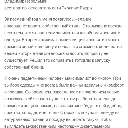
Владимир Перельман,
ресторатор, основатель сети Perelman People
За последний год у меня появилось желание
совершенствовать собственный стиль. Это вызвано прежде
всего тем, что я начал сам заниматься дизайном и пошивом
одежды. Во время режима самоизоляции я посвятил много
времени онлайн-шопингу и понял, что огромного количества
вещей, которые мне хотелось бы носить, попросту не
существует. Решил это исправить и готовлю к запуску
собственный бренд.
Я очень педантичный человек, максималист во многом. При
выборе одежды мне всегда были важны идеальный комфорт
и посадка. Со временем, взрослением и появлением новых
возможностей я начал лучше в этом разбираться: еще до
примерки вещи понимаю, насколько мне будет в ней удобно,
приятно, холодно или тепло. Стараюсь покупать одежду из
натуральных тканей, а посадку выбирать такую, чтобы
выглядеть мужественным, настоящим джентльменом.