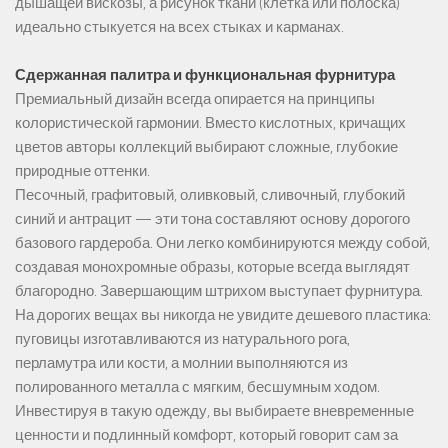
дышащей вискозы, а рисунок ткани (клетка или полоска)
идеально стыкуется на всех стыках и карманах.
Сдержанная палитра и функциональная фурнитура
Премиальный дизайн всегда опирается на принципы
колористической гармонии. Вместо кислотных, кричащих
цветов авторы коллекций выбирают сложные, глубокие
природные оттенки.
Песочный, графитовый, оливковый, сливочный, глубокий
синий и антрацит — эти тона составляют основу дорогого
базового гардероба. Они легко комбинируются между собой,
создавая монохромные образы, которые всегда выглядят
благородно. Завершающим штрихом выступает фурнитура.
На дорогих вещах вы никогда не увидите дешевого пластика:
пуговицы изготавливаются из натурального рога,
перламутра или кости, а молнии выполняются из
полированного металла с мягким, бесшумным ходом.
Инвестируя в такую одежду, вы выбираете вневременные
ценности и подлинный комфорт, который говорит сам за