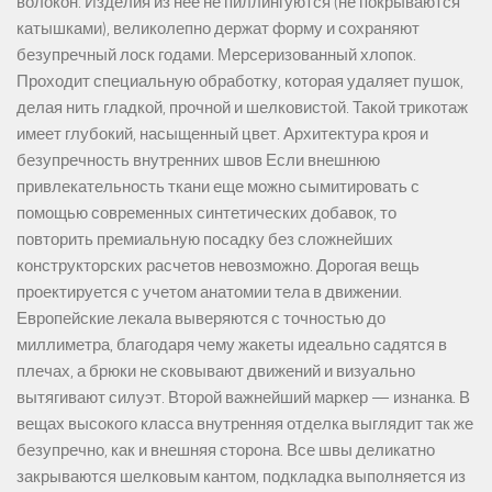
волокон. Изделия из нее не пиллингуются (не покрываются
катышками), великолепно держат форму и сохраняют
безупречный лоск годами. Мерсеризованный хлопок.
Проходит специальную обработку, которая удаляет пушок,
делая нить гладкой, прочной и шелковистой. Такой трикотаж
имеет глубокий, насыщенный цвет. Архитектура кроя и
безупречность внутренних швов Если внешнюю
привлекательность ткани еще можно сымитировать с
помощью современных синтетических добавок, то
повторить премиальную посадку без сложнейших
конструкторских расчетов невозможно. Дорогая вещь
проектируется с учетом анатомии тела в движении.
Европейские лекала выверяются с точностью до
миллиметра, благодаря чему жакеты идеально садятся в
плечах, а брюки не сковывают движений и визуально
вытягивают силуэт. Второй важнейший маркер — изнанка. В
вещах высокого класса внутренняя отделка выглядит так же
безупречно, как и внешняя сторона. Все швы деликатно
закрываются шелковым кантом, подкладка выполняется из