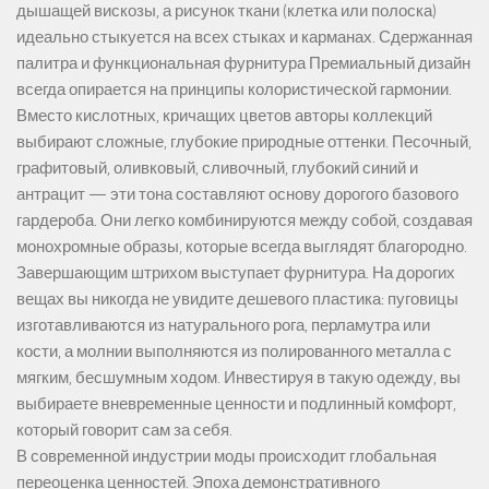
дышащей вискозы, а рисунок ткани (клетка или полоска)
идеально стыкуется на всех стыках и карманах. Сдержанная
палитра и функциональная фурнитура Премиальный дизайн
всегда опирается на принципы колористической гармонии.
Вместо кислотных, кричащих цветов авторы коллекций
выбирают сложные, глубокие природные оттенки. Песочный,
графитовый, оливковый, сливочный, глубокий синий и
антрацит — эти тона составляют основу дорогого базового
гардероба. Они легко комбинируются между собой, создавая
монохромные образы, которые всегда выглядят благородно.
Завершающим штрихом выступает фурнитура. На дорогих
вещах вы никогда не увидите дешевого пластика: пуговицы
изготавливаются из натурального рога, перламутра или
кости, а молнии выполняются из полированного металла с
мягким, бесшумным ходом. Инвестируя в такую одежду, вы
выбираете вневременные ценности и подлинный комфорт,
который говорит сам за себя.
В современной индустрии моды происходит глобальная
переоценка ценностей. Эпоха демонстративного