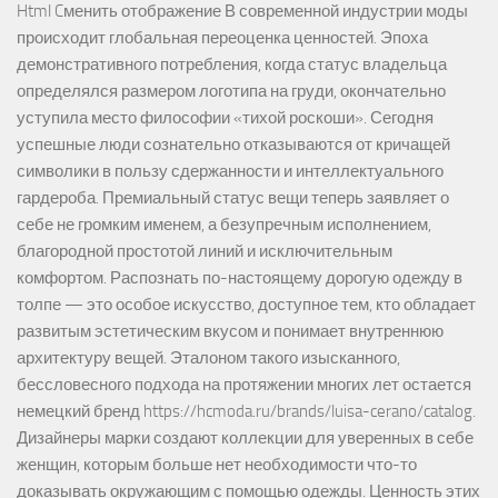
Html Cменить отображение В современной индустрии моды
происходит глобальная переоценка ценностей. Эпоха
демонстративного потребления, когда статус владельца
определялся размером логотипа на груди, окончательно
уступила место философии «тихой роскоши». Сегодня
успешные люди сознательно отказываются от кричащей
символики в пользу сдержанности и интеллектуального
гардероба. Премиальный статус вещи теперь заявляет о
себе не громким именем, а безупречным исполнением,
благородной простотой линий и исключительным
комфортом. Распознать по-настоящему дорогую одежду в
толпе — это особое искусство, доступное тем, кто обладает
развитым эстетическим вкусом и понимает внутреннюю
архитектуру вещей. Эталоном такого изысканного,
бессловесного подхода на протяжении многих лет остается
немецкий бренд https://hcmoda.ru/brands/luisa-cerano/catalog.
Дизайнеры марки создают коллекции для уверенных в себе
женщин, которым больше нет необходимости что-то
доказывать окружающим с помощью одежды. Ценность этих