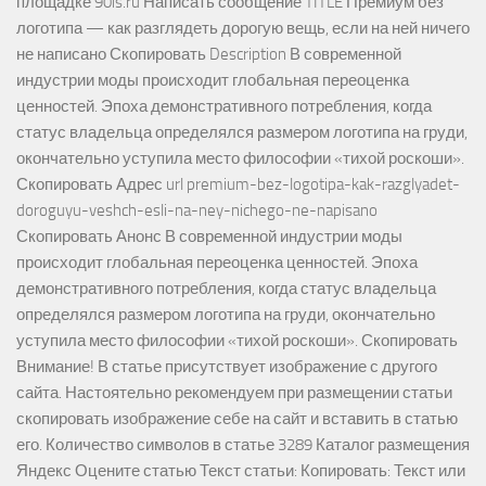
площадке 90is.ru Написать сообщение TITLE Премиум без
логотипа — как разглядеть дорогую вещь, если на ней ничего
не написано Скопировать Description В современной
индустрии моды происходит глобальная переоценка
ценностей. Эпоха демонстративного потребления, когда
статус владельца определялся размером логотипа на груди,
окончательно уступила место философии «тихой роскоши».
Скопировать Адрес url premium-bez-logotipa-kak-razglyadet-
doroguyu-veshch-esli-na-ney-nichego-ne-napisano
Скопировать Анонс В современной индустрии моды
происходит глобальная переоценка ценностей. Эпоха
демонстративного потребления, когда статус владельца
определялся размером логотипа на груди, окончательно
уступила место философии «тихой роскоши». Скопировать
Внимание! В статье присутствует изображение с другого
сайта. Настоятельно рекомендуем при размещении статьи
скопировать изображение себе на сайт и вставить в статью
его. Количество символов в статье 3289 Каталог размещения
Яндекс Оцените статью Текст статьи: Копировать: Текст или