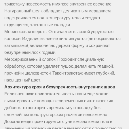
трикотажу невесомость и мягкое внутреннее свечение.
Натуральный шелк обладает деликатным мерцанием,
подстраивается под температуру тела и создает
струящиеся, элегантные складки.
Мериносовая шерсть. Отличается высокой упругостью
волокон. Изделия из нее не пиллингуются (не покрываются
катышками), великолепно держат форму и сохраняют
безупречный лоск годами.
Мерсеризованный хлопок. Проходит специальную
обработку, которая удаляет пушок, делая нить гладкой,
прочной и шелковистой. Такой трикотаж имеет глубокий,
насыщенный цвет.
Архитектура кроя и безупречность внутренних швов
Если внешнюю привлекательность ткани еще можно
сымитировать с помощью современных синтетических
добавок, то повторить премиальную посадку без
сложнейших конструкторских расчетов невозможно.
Дорогая вещь проектируется с учетом анатомии тела в
движении. Европейские лекала выверяются с точностью до