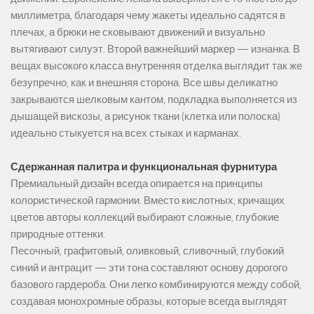
миллиметра, благодаря чему жакеты идеально садятся в
плечах, а брюки не сковывают движений и визуально
вытягивают силуэт. Второй важнейший маркер — изнанка. В
вещах высокого класса внутренняя отделка выглядит так же
безупречно, как и внешняя сторона. Все швы деликатно
закрываются шелковым кантом, подкладка выполняется из
дышащей вискозы, а рисунок ткани (клетка или полоска)
идеально стыкуется на всех стыках и карманах.
Сдержанная палитра и функциональная фурнитура
Премиальный дизайн всегда опирается на принципы
колористической гармонии. Вместо кислотных, кричащих
цветов авторы коллекций выбирают сложные, глубокие
природные оттенки.
Песочный, графитовый, оливковый, сливочный, глубокий
синий и антрацит — эти тона составляют основу дорогого
базового гардероба. Они легко комбинируются между собой,
создавая монохромные образы, которые всегда выглядят