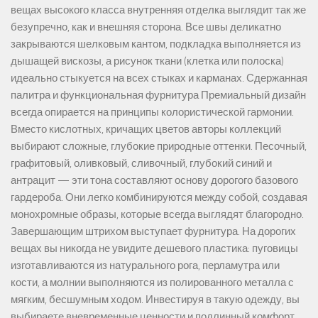
вещах высокого класса внутренняя отделка выглядит так же
безупречно, как и внешняя сторона. Все швы деликатно
закрываются шелковым кантом, подкладка выполняется из
дышащей вискозы, а рисунок ткани (клетка или полоска)
идеально стыкуется на всех стыках и карманах. Сдержанная
палитра и функциональная фурнитура Премиальный дизайн
всегда опирается на принципы колористической гармонии.
Вместо кислотных, кричащих цветов авторы коллекций
выбирают сложные, глубокие природные оттенки. Песочный,
графитовый, оливковый, сливочный, глубокий синий и
антрацит — эти тона составляют основу дорогого базового
гардероба. Они легко комбинируются между собой, создавая
монохромные образы, которые всегда выглядят благородно.
Завершающим штрихом выступает фурнитура. На дорогих
вещах вы никогда не увидите дешевого пластика: пуговицы
изготавливаются из натурального рога, перламутра или
кости, а молнии выполняются из полированного металла с
мягким, бесшумным ходом. Инвестируя в такую одежду, вы
выбираете вневременные ценности и подлинный комфорт,