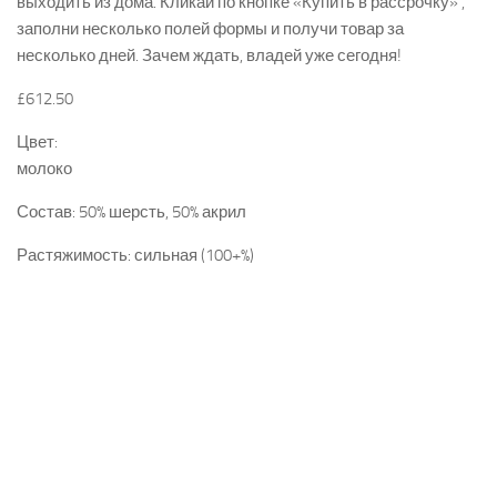
выходить из дома. Кликай по кнопке «Купить в рассрочку» ,
заполни несколько полей формы и получи товар за
несколько дней. Зачем ждать, владей уже сегодня!
£612.50
Цвет:
молоко
Состав: 50% шерсть, 50% акрил
Растяжимость: сильная (100+%)