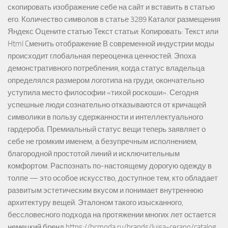
скопировать изображение себе на сайт и вставить в статью
его. Количество символов в статье 3289 Каталог размещения
Яндекс Оцените статью Текст статьи: Копировать: Текст или
Html Cменить отображение В современной индустрии моды
происходит глобальная переоценка ценностей. Эпоха
демонстративного потребления, когда статус владельца
определялся размером логотипа на груди, окончательно
уступила место философии «тихой роскоши». Сегодня
успешные люди сознательно отказываются от кричащей
символики в пользу сдержанности и интеллектуального
гардероба. Премиальный статус вещи теперь заявляет о
себе не громким именем, а безупречным исполнением,
благородной простотой линий и исключительным
комфортом. Распознать по-настоящему дорогую одежду в
толпе — это особое искусство, доступное тем, кто обладает
развитым эстетическим вкусом и понимает внутреннюю
архитектуру вещей. Эталоном такого изысканного,
бессловесного подхода на протяжении многих лет остается
немецкий бренд https://hcmoda.ru/brands/luisa-cerano/catalog.