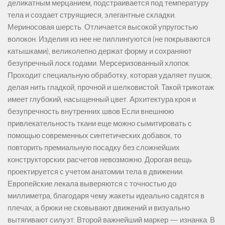
деликатным мерцанием, подстраивается под температуру
тела и создает струящиеся, элегантные складки.
Мериносовая шерсть. Отличается высокой упругостью
волокон. Изделия из нее не пиллингуются (не покрываются
катышками), великолепно держат форму и сохраняют
безупречный лоск годами. Мерсеризованный хлопок.
Проходит специальную обработку, которая удаляет пушок,
делая нить гладкой, прочной и шелковистой. Такой трикотаж
имеет глубокий, насыщенный цвет. Архитектура кроя и
безупречность внутренних швов Если внешнюю
привлекательность ткани еще можно сымитировать с
помощью современных синтетических добавок, то
повторить премиальную посадку без сложнейших
конструкторских расчетов невозможно. Дорогая вещь
проектируется с учетом анатомии тела в движении.
Европейские лекала выверяются с точностью до
миллиметра, благодаря чему жакеты идеально садятся в
плечах, а брюки не сковывают движений и визуально
вытягивают силуэт. Второй важнейший маркер — изнанка. В