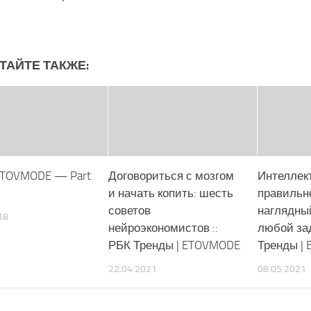
ТАЙТЕ ТАКЖЕ:
 ETOVMODE — Part
Договориться с мозгом
Интеллект
и начать копить: шесть
правильн
советов
наглядны
18
нейроэкономистов ::
любой зад
РБК Тренды | ETOVMODE
Тренды |
22.04.2021
08.05.2021