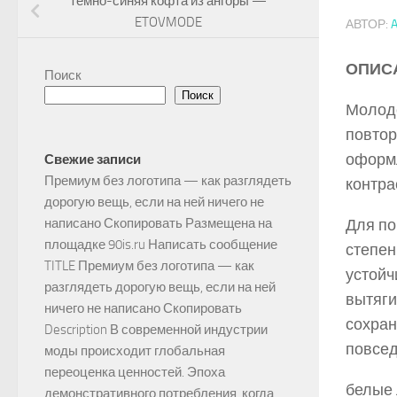
темно-синяя кофта из ангоры —
ETOVMODE
АВТОР:
ОПИС
Поиск
Поиск
Молоде
повтор
оформл
Свежие записи
Премиум без логотипа — как разглядеть
контра
дорогую вещь, если на ней ничего не
Для по
написано Скопировать Размещена на
площадке 90is.ru Написать сообщение
степен
TITLE Премиум без логотипа — как
устойч
разглядеть дорогую вещь, если на ней
вытяги
ничего не написано Скопировать
сохран
Description В современной индустрии
повсед
моды происходит глобальная
переоценка ценностей. Эпоха
белые 
демонстративного потребления, когда