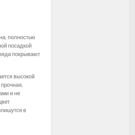
на, полностью
ной посадкой
ряда покрывают
ается высокой
 прочная,
ами и не
цвет
впишутся в