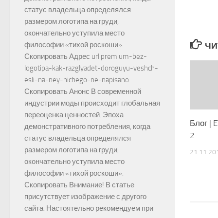
статус владельца определялся
размером логотипа на груди,
окончательно уступила место
ЧИ
философии «тихой роскоши».
Скопировать Адрес url premium-bez-
logotipa-kak-razglyadet-doroguyu-veshch-
esli-na-ney-nichego-ne-napisano
Скопировать Анонс В современной
индустрии моды происходит глобальная
переоценка ценностей. Эпоха
Блог |
демонстративного потребления, когда
2
статус владельца определялся
размером логотипа на груди,
21.11.20
окончательно уступила место
философии «тихой роскоши».
Скопировать Внимание! В статье
присутствует изображение с другого
сайта. Настоятельно рекомендуем при