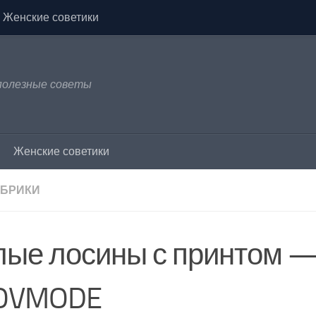
Женские советики
 полезные советы
Женские советики
УБРИКИ
лые лосины с принтом 
OVMODE