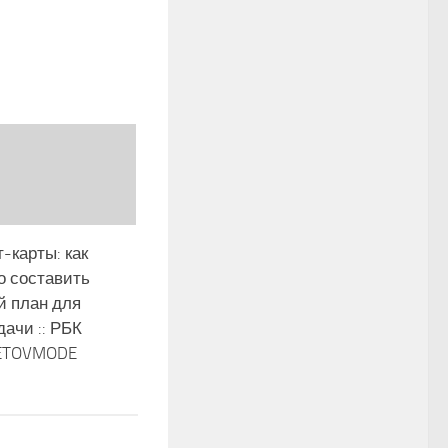
-карты: как
о составить
й план для
ачи :: РБК
 ETOVMODE