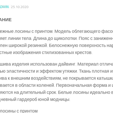
ADMIN
·
25.10.2020
АНИЕ
жные лосины с принтом. Модель облегающего фасо
яет линии тела. Длина до щиколотки. Пояс с занижен
ен широкой резинкой. Белоснежную поверхность на
стные изображения стилизованных крестов.
шива изделия использован дайвинг. Материал отлич
ью эластичности и эффектом утяжки. Ткань плотная и
ива к внешним воздействиям, не покрывается катышк
вается в области коленей. Первоначальная форма и 
яются на длительный срок. Белые лосины идеально 
невный гардероб юной модницы.
лосины с принтом