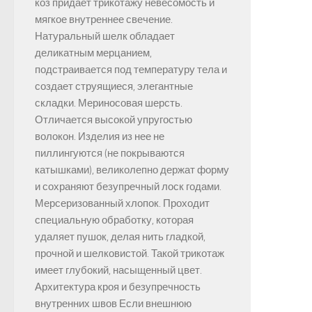
коз придает трикотажу невесомость и
мягкое внутреннее свечение.
Натуральный шелк обладает
деликатным мерцанием,
подстраивается под температуру тела и
создает струящиеся, элегантные
складки. Мериносовая шерсть.
Отличается высокой упругостью
волокон. Изделия из нее не
пиллингуются (не покрываются
катышками), великолепно держат форму
и сохраняют безупречный лоск годами.
Мерсеризованный хлопок. Проходит
специальную обработку, которая
удаляет пушок, делая нить гладкой,
прочной и шелковистой. Такой трикотаж
имеет глубокий, насыщенный цвет.
Архитектура кроя и безупречность
внутренних швов Если внешнюю