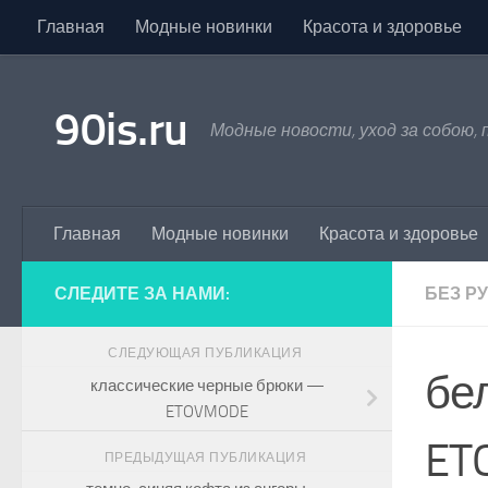
Главная
Модные новинки
Красота и здоровье
Skip to content
90is.ru
Модные новости, уход за собою,
Главная
Модные новинки
Красота и здоровье
СЛЕДИТЕ ЗА НАМИ:
БЕЗ Р
СЛЕДУЮЩАЯ ПУБЛИКАЦИЯ
бе
классические черные брюки —
ETOVMODE
ET
ПРЕДЫДУЩАЯ ПУБЛИКАЦИЯ