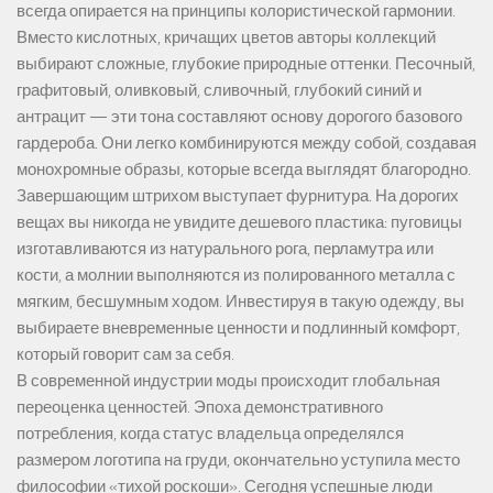
всегда опирается на принципы колористической гармонии.
Вместо кислотных, кричащих цветов авторы коллекций
выбирают сложные, глубокие природные оттенки. Песочный,
графитовый, оливковый, сливочный, глубокий синий и
антрацит — эти тона составляют основу дорогого базового
гардероба. Они легко комбинируются между собой, создавая
монохромные образы, которые всегда выглядят благородно.
Завершающим штрихом выступает фурнитура. На дорогих
вещах вы никогда не увидите дешевого пластика: пуговицы
изготавливаются из натурального рога, перламутра или
кости, а молнии выполняются из полированного металла с
мягким, бесшумным ходом. Инвестируя в такую одежду, вы
выбираете вневременные ценности и подлинный комфорт,
который говорит сам за себя.
В современной индустрии моды происходит глобальная
переоценка ценностей. Эпоха демонстративного
потребления, когда статус владельца определялся
размером логотипа на груди, окончательно уступила место
философии «тихой роскоши». Сегодня успешные люди