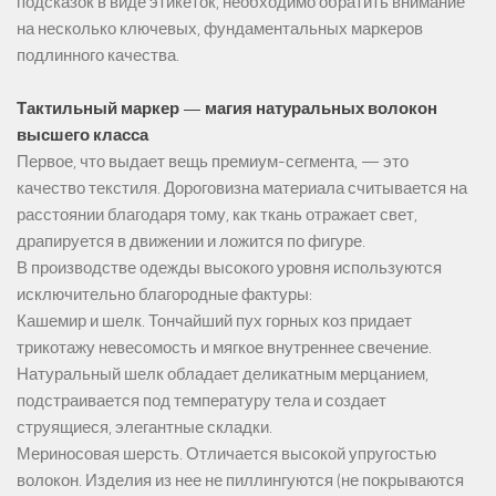
подсказок в виде этикеток, необходимо обратить внимание
на несколько ключевых, фундаментальных маркеров
подлинного качества.
Тактильный маркер — магия натуральных волокон
высшего класса
Первое, что выдает вещь премиум-сегмента, — это
качество текстиля. Дороговизна материала считывается на
расстоянии благодаря тому, как ткань отражает свет,
драпируется в движении и ложится по фигуре.
В производстве одежды высокого уровня используются
исключительно благородные фактуры:
Кашемир и шелк. Тончайший пух горных коз придает
трикотажу невесомость и мягкое внутреннее свечение.
Натуральный шелк обладает деликатным мерцанием,
подстраивается под температуру тела и создает
струящиеся, элегантные складки.
Мериносовая шерсть. Отличается высокой упругостью
волокон. Изделия из нее не пиллингуются (не покрываются