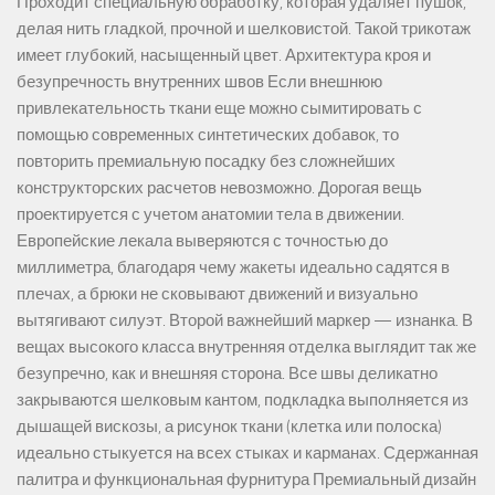
Проходит специальную обработку, которая удаляет пушок,
делая нить гладкой, прочной и шелковистой. Такой трикотаж
имеет глубокий, насыщенный цвет. Архитектура кроя и
безупречность внутренних швов Если внешнюю
привлекательность ткани еще можно сымитировать с
помощью современных синтетических добавок, то
повторить премиальную посадку без сложнейших
конструкторских расчетов невозможно. Дорогая вещь
проектируется с учетом анатомии тела в движении.
Европейские лекала выверяются с точностью до
миллиметра, благодаря чему жакеты идеально садятся в
плечах, а брюки не сковывают движений и визуально
вытягивают силуэт. Второй важнейший маркер — изнанка. В
вещах высокого класса внутренняя отделка выглядит так же
безупречно, как и внешняя сторона. Все швы деликатно
закрываются шелковым кантом, подкладка выполняется из
дышащей вискозы, а рисунок ткани (клетка или полоска)
идеально стыкуется на всех стыках и карманах. Сдержанная
палитра и функциональная фурнитура Премиальный дизайн