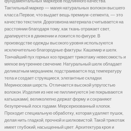
фундаментальных маркеров подлинного качества.
Тактильный маркер — магия натуральных волокон высшего
класса Первое, что выдает вещь премиум-сегмента, — это
качество текстиля. Дороговизна материала считывается на
расстоянии благодаря тому, как ткань отражает свет,
драпируется в движении и ложится по фигуре. В
производстве одежды высокого уровня используются
исключительно благородные фактуры: Кашемир и шелк.
Тончайший пух горных коз придает трикотажу невесомость и
мягкое внутреннее свечение. Натуральный шелк обладает
деликатным мерцанием, подстраивается под температуру
тела и создает струящиеся, элегантные складки.
Мериносовая шерсть. Отличается высокой упругостью
волокон. Изделия из нее не пиллингуются (не покрываются
катышками), великолепно держат форму и сохраняют
безупречный лоск годами. Мерсеризованный хлопок.
Проходит специальную обработку, которая удаляет пушок,
делая нить гладкой, прочной и шелковистой. Такой трикотаж
имеет глубокий, насыщенный цвет. Архитектура кроя и