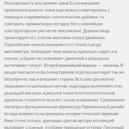
безупречность внутренних швов Если внешнюю
привлекательность ткани еще можно сымитировать с
помощью современных синтетических добавок, то
повторить премиальную посадку без сложнейших
конструкторских расчетов невозможно. Дорогая вещь
проектируется с учетом анатомии тела в движении.
Европейские лекала выверяются с точностью до
миллиметра, благодаря чему жакеты идеально садятся в
плечах, а брюки не сковывают движений и визуально
вытягивают силуэт. Второй важнейший маркер — изнанка. В
вещах высокого класса внутренняя отделка выглядит так же
безупречно, как и внешняя сторона. Все швы деликатно
закрываются шелковым кантом, подкладка выполняется из
дышащей вискозы, а рисунок ткани (клетка или полоска)
идеально стыкуется на всех стыках и карманах. Сдержанная
палитра и функциональная фурнитура Премиальный дизайн
всегда опирается на принципы колористической гармонии.
Вместо кислотных, кричащих цветов авторы коллекций
выбирают сложные, глубокие природные оттенки. Песочный,