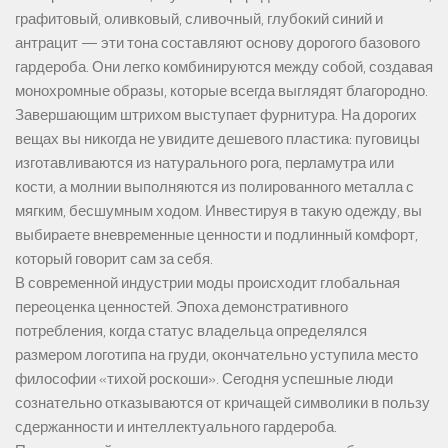
графитовый, оливковый, сливочный, глубокий синий и
антрацит — эти тона составляют основу дорогого базового
гардероба. Они легко комбинируются между собой, создавая
монохромные образы, которые всегда выглядят благородно.
Завершающим штрихом выступает фурнитура. На дорогих
вещах вы никогда не увидите дешевого пластика: пуговицы
изготавливаются из натурального рога, перламутра или
кости, а молнии выполняются из полированного металла с
мягким, бесшумным ходом. Инвестируя в такую одежду, вы
выбираете вневременные ценности и подлинный комфорт,
который говорит сам за себя.
В современной индустрии моды происходит глобальная
переоценка ценностей. Эпоха демонстративного
потребления, когда статус владельца определялся
размером логотипа на груди, окончательно уступила место
философии «тихой роскоши». Сегодня успешные люди
сознательно отказываются от кричащей символики в пользу
сдержанности и интеллектуального гардероба.