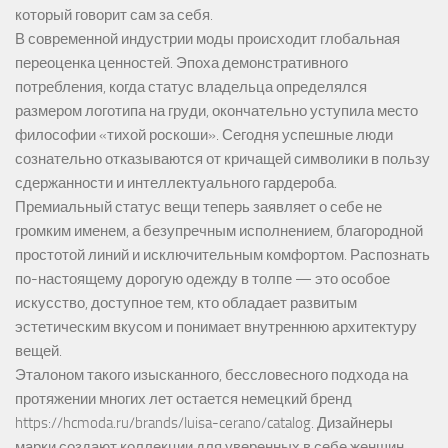
который говорит сам за себя.
В современной индустрии моды происходит глобальная
переоценка ценностей. Эпоха демонстративного
потребления, когда статус владельца определялся
размером логотипа на груди, окончательно уступила место
философии «тихой роскоши». Сегодня успешные люди
сознательно отказываются от кричащей символики в пользу
сдержанности и интеллектуального гардероба.
Премиальный статус вещи теперь заявляет о себе не
громким именем, а безупречным исполнением, благородной
простотой линий и исключительным комфортом. Распознать
по-настоящему дорогую одежду в толпе — это особое
искусство, доступное тем, кто обладает развитым
эстетическим вкусом и понимает внутреннюю архитектуру
вещей.
Эталоном такого изысканного, бессловесного подхода на
протяжении многих лет остается немецкий бренд
https://hcmoda.ru/brands/luisa-cerano/catalog
. Дизайнеры
марки создают коллекции для уверенных в себе женщин,