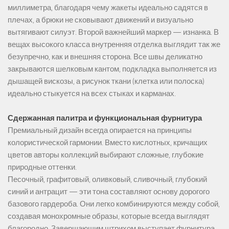
миллиметра, благодаря чему жакеты идеально садятся в
плечах, а брюки не сковывают движений и визуально
вытягивают силуэт. Второй важнейший маркер — изнанка. В
вещах высокого класса внутренняя отделка выглядит так же
безупречно, как и внешняя сторона. Все швы деликатно
закрываются шелковым кантом, подкладка выполняется из
дышащей вискозы, а рисунок ткани (клетка или полоска)
идеально стыкуется на всех стыках и карманах.
Сдержанная палитра и функциональная фурнитура
Премиальный дизайн всегда опирается на принципы
колористической гармонии. Вместо кислотных, кричащих
цветов авторы коллекций выбирают сложные, глубокие
природные оттенки.
Песочный, графитовый, оливковый, сливочный, глубокий
синий и антрацит — эти тона составляют основу дорогого
базового гардероба. Они легко комбинируются между собой,
создавая монохромные образы, которые всегда выглядят
благородно. Завершающим штрихом выступает фурнитура.