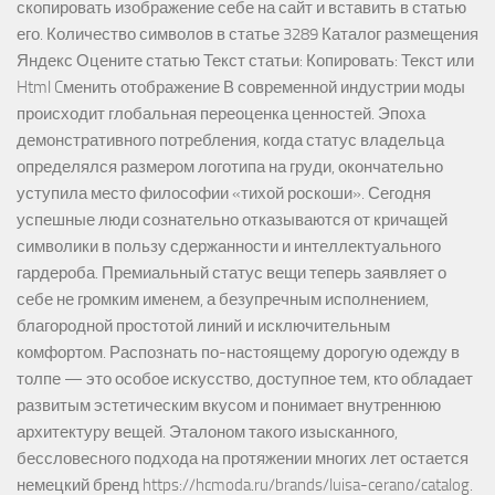
скопировать изображение себе на сайт и вставить в статью
его. Количество символов в статье 3289 Каталог размещения
Яндекс Оцените статью Текст статьи: Копировать: Текст или
Html Cменить отображение В современной индустрии моды
происходит глобальная переоценка ценностей. Эпоха
демонстративного потребления, когда статус владельца
определялся размером логотипа на груди, окончательно
уступила место философии «тихой роскоши». Сегодня
успешные люди сознательно отказываются от кричащей
символики в пользу сдержанности и интеллектуального
гардероба. Премиальный статус вещи теперь заявляет о
себе не громким именем, а безупречным исполнением,
благородной простотой линий и исключительным
комфортом. Распознать по-настоящему дорогую одежду в
толпе — это особое искусство, доступное тем, кто обладает
развитым эстетическим вкусом и понимает внутреннюю
архитектуру вещей. Эталоном такого изысканного,
бессловесного подхода на протяжении многих лет остается
немецкий бренд https://hcmoda.ru/brands/luisa-cerano/catalog.