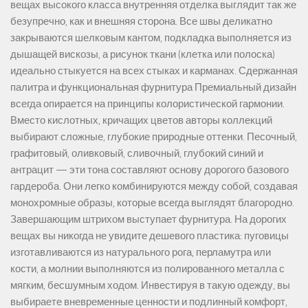
вещах высокого класса внутренняя отделка выглядит так же
безупречно, как и внешняя сторона. Все швы деликатно
закрываются шелковым кантом, подкладка выполняется из
дышащей вискозы, а рисунок ткани (клетка или полоска)
идеально стыкуется на всех стыках и карманах. Сдержанная
палитра и функциональная фурнитура Премиальный дизайн
всегда опирается на принципы колористической гармонии.
Вместо кислотных, кричащих цветов авторы коллекций
выбирают сложные, глубокие природные оттенки. Песочный,
графитовый, оливковый, сливочный, глубокий синий и
антрацит — эти тона составляют основу дорогого базового
гардероба. Они легко комбинируются между собой, создавая
монохромные образы, которые всегда выглядят благородно.
Завершающим штрихом выступает фурнитура. На дорогих
вещах вы никогда не увидите дешевого пластика: пуговицы
изготавливаются из натурального рога, перламутра или
кости, а молнии выполняются из полированного металла с
мягким, бесшумным ходом. Инвестируя в такую одежду, вы
выбираете вневременные ценности и подлинный комфорт,