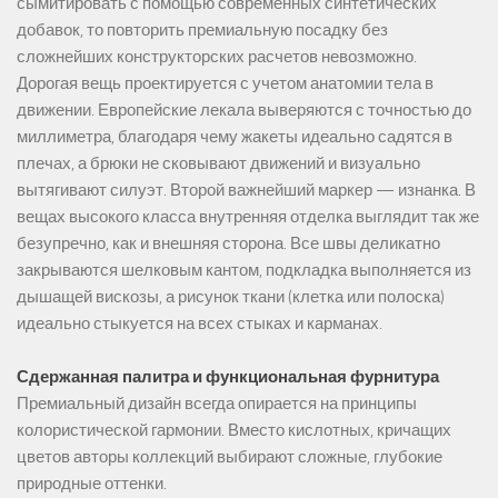
сымитировать с помощью современных синтетических
добавок, то повторить премиальную посадку без
сложнейших конструкторских расчетов невозможно.
Дорогая вещь проектируется с учетом анатомии тела в
движении. Европейские лекала выверяются с точностью до
миллиметра, благодаря чему жакеты идеально садятся в
плечах, а брюки не сковывают движений и визуально
вытягивают силуэт. Второй важнейший маркер — изнанка. В
вещах высокого класса внутренняя отделка выглядит так же
безупречно, как и внешняя сторона. Все швы деликатно
закрываются шелковым кантом, подкладка выполняется из
дышащей вискозы, а рисунок ткани (клетка или полоска)
идеально стыкуется на всех стыках и карманах.
Сдержанная палитра и функциональная фурнитура
Премиальный дизайн всегда опирается на принципы
колористической гармонии. Вместо кислотных, кричащих
цветов авторы коллекций выбирают сложные, глубокие
природные оттенки.