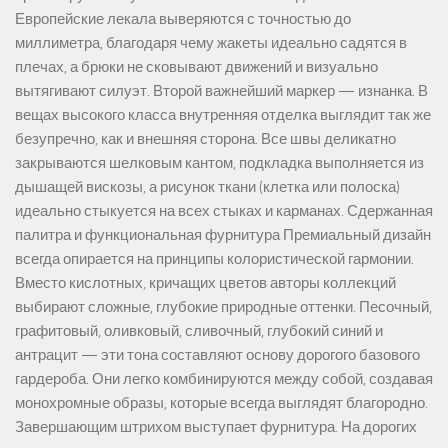
Европейские лекала выверяются с точностью до
миллиметра, благодаря чему жакеты идеально садятся в
плечах, а брюки не сковывают движений и визуально
вытягивают силуэт. Второй важнейший маркер — изнанка. В
вещах высокого класса внутренняя отделка выглядит так же
безупречно, как и внешняя сторона. Все швы деликатно
закрываются шелковым кантом, подкладка выполняется из
дышащей вискозы, а рисунок ткани (клетка или полоска)
идеально стыкуется на всех стыках и карманах. Сдержанная
палитра и функциональная фурнитура Премиальный дизайн
всегда опирается на принципы колористической гармонии.
Вместо кислотных, кричащих цветов авторы коллекций
выбирают сложные, глубокие природные оттенки. Песочный,
графитовый, оливковый, сливочный, глубокий синий и
антрацит — эти тона составляют основу дорогого базового
гардероба. Они легко комбинируются между собой, создавая
монохромные образы, которые всегда выглядят благородно.
Завершающим штрихом выступает фурнитура. На дорогих