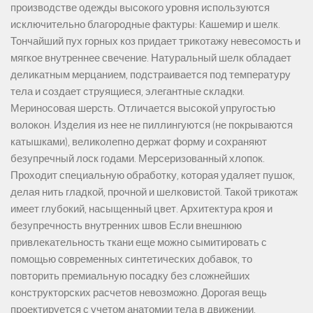
производстве одежды высокого уровня используются
исключительно благородные фактуры: Кашемир и шелк.
Тончайший пух горных коз придает трикотажу невесомость и
мягкое внутреннее свечение. Натуральный шелк обладает
деликатным мерцанием, подстраивается под температуру
тела и создает струящиеся, элегантные складки.
Мериносовая шерсть. Отличается высокой упругостью
волокон. Изделия из нее не пиллингуются (не покрываются
катышками), великолепно держат форму и сохраняют
безупречный лоск годами. Мерсеризованный хлопок.
Проходит специальную обработку, которая удаляет пушок,
делая нить гладкой, прочной и шелковистой. Такой трикотаж
имеет глубокий, насыщенный цвет. Архитектура кроя и
безупречность внутренних швов Если внешнюю
привлекательность ткани еще можно сымитировать с
помощью современных синтетических добавок, то
повторить премиальную посадку без сложнейших
конструкторских расчетов невозможно. Дорогая вещь
проектируется с учетом анатомии тела в движении.