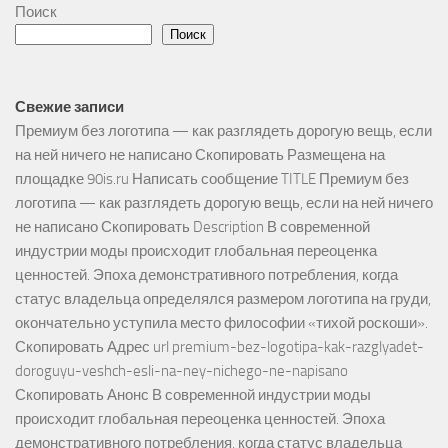
Поиск
Поиск
Свежие записи
Премиум без логотипа — как разглядеть дорогую вещь, если
на ней ничего не написано Скопировать Размещена на
площадке 90is.ru Написать сообщение TITLE Премиум без
логотипа — как разглядеть дорогую вещь, если на ней ничего
не написано Скопировать Description В современной
индустрии моды происходит глобальная переоценка
ценностей. Эпоха демонстративного потребления, когда
статус владельца определялся размером логотипа на груди,
окончательно уступила место философии «тихой роскоши».
Скопировать Адрес url premium-bez-logotipa-kak-razglyadet-
doroguyu-veshch-esli-na-ney-nichego-ne-napisano
Скопировать Анонс В современной индустрии моды
происходит глобальная переоценка ценностей. Эпоха
демонстративного потребления, когда статус владельца