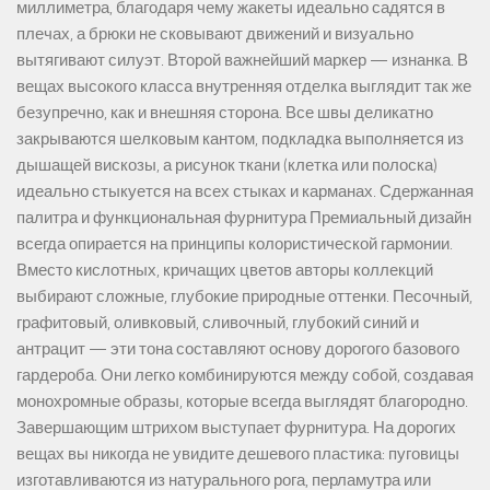
миллиметра, благодаря чему жакеты идеально садятся в
плечах, а брюки не сковывают движений и визуально
вытягивают силуэт. Второй важнейший маркер — изнанка. В
вещах высокого класса внутренняя отделка выглядит так же
безупречно, как и внешняя сторона. Все швы деликатно
закрываются шелковым кантом, подкладка выполняется из
дышащей вискозы, а рисунок ткани (клетка или полоска)
идеально стыкуется на всех стыках и карманах. Сдержанная
палитра и функциональная фурнитура Премиальный дизайн
всегда опирается на принципы колористической гармонии.
Вместо кислотных, кричащих цветов авторы коллекций
выбирают сложные, глубокие природные оттенки. Песочный,
графитовый, оливковый, сливочный, глубокий синий и
антрацит — эти тона составляют основу дорогого базового
гардероба. Они легко комбинируются между собой, создавая
монохромные образы, которые всегда выглядят благородно.
Завершающим штрихом выступает фурнитура. На дорогих
вещах вы никогда не увидите дешевого пластика: пуговицы
изготавливаются из натурального рога, перламутра или