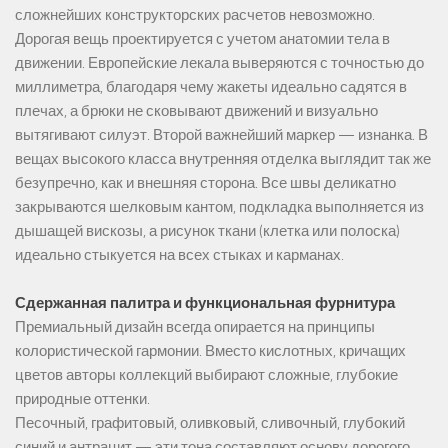
сложнейших конструкторских расчетов невозможно.
Дорогая вещь проектируется с учетом анатомии тела в
движении. Европейские лекала выверяются с точностью до
миллиметра, благодаря чему жакеты идеально садятся в
плечах, а брюки не сковывают движений и визуально
вытягивают силуэт. Второй важнейший маркер — изнанка. В
вещах высокого класса внутренняя отделка выглядит так же
безупречно, как и внешняя сторона. Все швы деликатно
закрываются шелковым кантом, подкладка выполняется из
дышащей вискозы, а рисунок ткани (клетка или полоска)
идеально стыкуется на всех стыках и карманах.
Сдержанная палитра и функциональная фурнитура
Премиальный дизайн всегда опирается на принципы
колористической гармонии. Вместо кислотных, кричащих
цветов авторы коллекций выбирают сложные, глубокие
природные оттенки.
Песочный, графитовый, оливковый, сливочный, глубокий
синий и антрацит — эти тона составляют основу дорогого