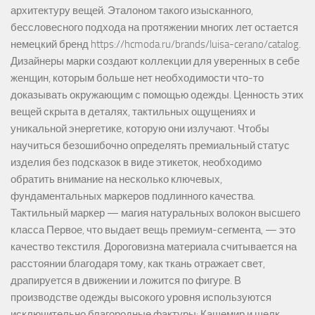
архитектуру вещей. Эталоном такого изысканного,
бессловесного подхода на протяжении многих лет остается
немецкий бренд https://hcmoda.ru/brands/luisa-cerano/catalog.
Дизайнеры марки создают коллекции для уверенных в себе
женщин, которым больше нет необходимости что-то
доказывать окружающим с помощью одежды. Ценность этих
вещей скрыта в деталях, тактильных ощущениях и
уникальной энергетике, которую они излучают. Чтобы
научиться безошибочно определять премиальный статус
изделия без подсказок в виде этикеток, необходимо
обратить внимание на несколько ключевых,
фундаментальных маркеров подлинного качества.
Тактильный маркер — магия натуральных волокон высшего
класса Первое, что выдает вещь премиум-сегмента, — это
качество текстиля. Дороговизна материала считывается на
расстоянии благодаря тому, как ткань отражает свет,
драпируется в движении и ложится по фигуре. В
производстве одежды высокого уровня используются
исключительно благородные фактуры: Кашемир и шелк.