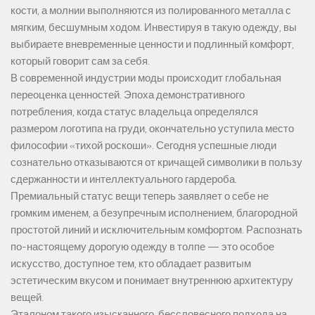
кости, а молнии выполняются из полированного металла с
мягким, бесшумным ходом. Инвестируя в такую одежду, вы
выбираете вневременные ценности и подлинный комфорт,
который говорит сам за себя.
В современной индустрии моды происходит глобальная
переоценка ценностей. Эпоха демонстративного
потребления, когда статус владельца определялся
размером логотипа на груди, окончательно уступила место
философии «тихой роскоши». Сегодня успешные люди
сознательно отказываются от кричащей символики в пользу
сдержанности и интеллектуального гардероба.
Премиальный статус вещи теперь заявляет о себе не
громким именем, а безупречным исполнением, благородной
простотой линий и исключительным комфортом. Распознать
по-настоящему дорогую одежду в толпе — это особое
искусство, доступное тем, кто обладает развитым
эстетическим вкусом и понимает внутреннюю архитектуру
вещей.
Эталоном такого изысканного, бессловесного подхода на