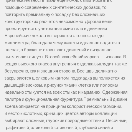
привлекательность ткани еще можно сымитировать с
помощью современных синтетических добавок, то
повторить премиальную посадку без сложнейших
конструкторских расчетов невозможно. Дорогая вещь
проектируется с учетом анатомии тела в движении.
Европейские лекала выверяются с точностью до
миллиметра, благодаря чему жакеты идеально садятся в
плечах, а брюки не сковывают движений и визуально
вытягивают силуэт. Второй важнейший маркер — изнанка. В
вещах высокого класса внутренняя отделка выглядит так же
безупречно, как и внешняя сторона. Все швы деликатно
закрываются шелковым кантом, подкладка выполняется из
дышащей вискозы, а рисунок ткани (клетка или полоска)
идеально стыкуется на всех стыках и карманах. Сдержанная
палитра и функциональная фурнитура Премиальный дизайн
всегда опирается на принципы колористической гармонии.
Вместо кислотных, кричащих цветов авторы коллекций
выбирают сложные, глубокие природные оттенки. Песочный,
графитовый, оливковый, сливочный, глубокий синий и