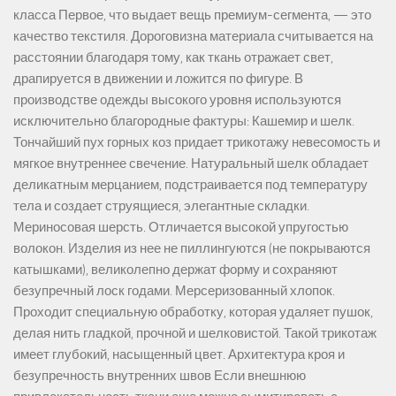
класса Первое, что выдает вещь премиум-сегмента, — это
качество текстиля. Дороговизна материала считывается на
расстоянии благодаря тому, как ткань отражает свет,
драпируется в движении и ложится по фигуре. В
производстве одежды высокого уровня используются
исключительно благородные фактуры: Кашемир и шелк.
Тончайший пух горных коз придает трикотажу невесомость и
мягкое внутреннее свечение. Натуральный шелк обладает
деликатным мерцанием, подстраивается под температуру
тела и создает струящиеся, элегантные складки.
Мериносовая шерсть. Отличается высокой упругостью
волокон. Изделия из нее не пиллингуются (не покрываются
катышками), великолепно держат форму и сохраняют
безупречный лоск годами. Мерсеризованный хлопок.
Проходит специальную обработку, которая удаляет пушок,
делая нить гладкой, прочной и шелковистой. Такой трикотаж
имеет глубокий, насыщенный цвет. Архитектура кроя и
безупречность внутренних швов Если внешнюю