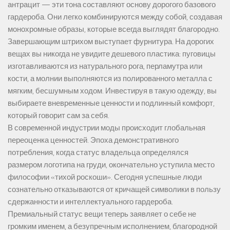
антрацит — эти тона составляют основу дорогого базового
гардероба. Они легко комбинируются между собой, создавая
монохромные образы, которые всегда выглядят благородно.
Завершающим штрихом выступает фурнитура. На дорогих
вещах вы никогда не увидите дешевого пластика: пуговицы
изготавливаются из натурального рога, перламутра или
кости, а молнии выполняются из полированного металла с
мягким, бесшумным ходом. Инвестируя в такую одежду, вы
выбираете вневременные ценности и подлинный комфорт,
который говорит сам за себя.
В современной индустрии моды происходит глобальная
переоценка ценностей. Эпоха демонстративного
потребления, когда статус владельца определялся
размером логотипа на груди, окончательно уступила место
философии «тихой роскоши». Сегодня успешные люди
сознательно отказываются от кричащей символики в пользу
сдержанности и интеллектуального гардероба.
Премиальный статус вещи теперь заявляет о себе не
громким именем, а безупречным исполнением, благородной