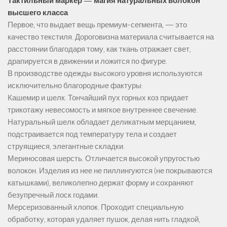
Тактильный маркер — магия натуральных волокон
высшего класса
Первое, что выдает вещь премиум-сегмента, — это
качество текстиля. Дороговизна материала считывается на
расстоянии благодаря тому, как ткань отражает свет,
драпируется в движении и ложится по фигуре.
В производстве одежды высокого уровня используются
исключительно благородные фактуры:
Кашемир и шелк. Тончайший пух горных коз придает
трикотажу невесомость и мягкое внутреннее свечение.
Натуральный шелк обладает деликатным мерцанием,
подстраивается под температуру тела и создает
струящиеся, элегантные складки.
Мериносовая шерсть. Отличается высокой упругостью
волокон. Изделия из нее не пиллингуются (не покрываются
катышками), великолепно держат форму и сохраняют
безупречный лоск годами.
Мерсеризованный хлопок. Проходит специальную
обработку, которая удаляет пушок, делая нить гладкой,