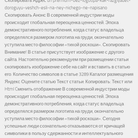
Скопировать Адрес url premium-bez-logotipa-kak-razglyadet-
doroguyu-veshch-esli-na-ney-nichego-ne-napisano
Скопировать Анонс В современной индустрии моды
происходит глобальная переоценка ценностей. Эпоха
демонстративного потребления, когда статус владельца
определялся размером логотипа на груди, окончательно
уступила место философии «тихой роскоши». Скопировать
Внимание! В статье присутствует изображение с другого
сайта. Настоятельно рекомендуем при размещении статьи
скопировать изображение себе на сайт и вставить в статью
его. Количество символов в статье 3289 Каталог размещения
Яндекс Оцените статью Текст статьи: Копировать: Текст или
Html Cменить отображение В современной индустрии моды
происходит глобальная переоценка ценностей. Эпоха
демонстративного потребления, когда статус владельца
определялся размером логотипа на груди, окончательно
уступила место философии «тихой роскоши». Сегодня
успешные люди сознательно отказываются от кричащей
символики в пользу сдержанности и интеллектуального