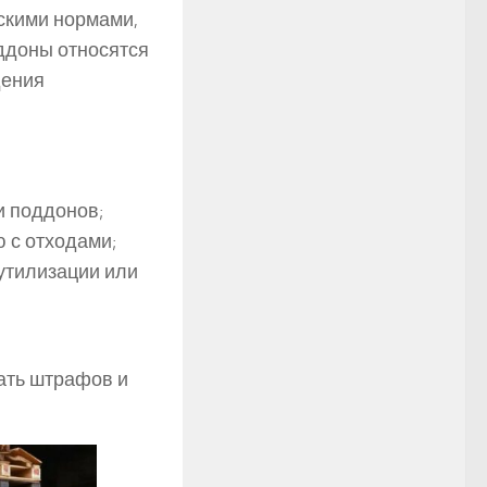
скими нормами,
ддоны относятся
дения
и поддонов;
 с отходами;
утилизации или
ать штрафов и