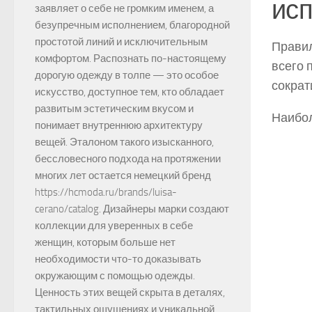
ис
заявляет о себе не громким именем, а
безупречным исполнением, благородной
простотой линий и исключительным
Правил
комфортом. Распознать по-настоящему
всего 
дорогую одежду в толпе — это особое
сократ
искусство, доступное тем, кто обладает
развитым эстетическим вкусом и
Наибол
понимает внутреннюю архитектуру
вещей. Эталоном такого изысканного,
бессловесного подхода на протяжении
многих лет остается немецкий бренд
https://hcmoda.ru/brands/luisa-
cerano/catalog. Дизайнеры марки создают
коллекции для уверенных в себе
женщин, которым больше нет
необходимости что-то доказывать
окружающим с помощью одежды.
Ценность этих вещей скрыта в деталях,
тактильных ощущениях и уникальной