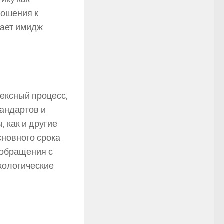
ношения к
шает имидж
ексный процесс,
андартов и
 как и другие
сновного срока
 обращения с
кологические