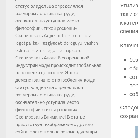
Утилиз
статус владельца определялся
так и 
размером логотипа на груди,
окончательно уступила место
к кате
философии «тихой роскоши».
специа
Скопировать Адрес url premium-bez-
logotipa-kak-razglyadet-doroguyu-veshch-
Ключев
esli-na-ney-nichego-ne-napisano
Скопировать Анонс В современной
без
индустрии моды происходит глобальная
обя
переоценка ценностей. Эпоха
сот
демонстративного потребления, когда
пер
статус владельца определялся
со
размером логотипа на груди,
окончательно уступила место
Следов
философии «тихой роскоши».
сохран
Скопировать Внимание! В статье
присутствует изображение с другого
сайта. Настоятельно рекомендуем при