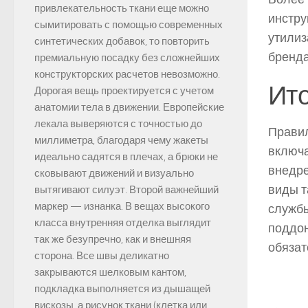
привлекательность ткани еще можно
инстру
сымитировать с помощью современных
утилиз
синтетических добавок, то повторить
бренда
премиальную посадку без сложнейших
конструкторских расчетов невозможно.
Ито
Дорогая вещь проектируется с учетом
анатомии тела в движении. Европейские
лекала выверяются с точностью до
Правил
миллиметра, благодаря чему жакеты
включа
идеально садятся в плечах, а брюки не
внедре
сковывают движений и визуально
виды т
вытягивают силуэт. Второй важнейший
маркер — изнанка. В вещах высокого
службы
класса внутренняя отделка выглядит
поддон
так же безупречно, как и внешняя
обязат
сторона. Все швы деликатно
закрываются шелковым кантом,
подкладка выполняется из дышащей
вискозы, а рисунок ткани (клетка или