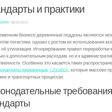
андарты и практики
ADMIN
·
08.09.2025
ременном бизнесе деревянные поддоны являются н
том логистики, однако с ростом их использования все
 об утилизации. Игнорирование правил переработки 
ько к дополнительным расходам, но и к администрати
твенности. Особенно это касается таких распростран
ропаллеты деревянные 1200х800
, которые массово п
ких и транспортных процессах.
онодательные требования
андарты