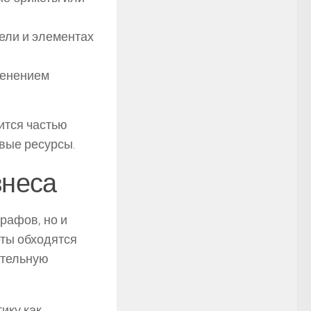
ели и элементах
менением
ится частью
овые ресурсы.
знеса
рафов, но и
ты обходятся
ительную
ику как