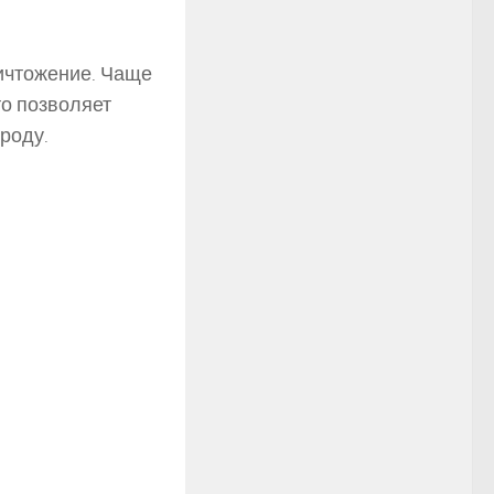
ичтожение. Чаще
то позволяет
роду.