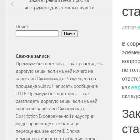
Шкала тревоги Бека: простой
ст
инструмент для сложных чувств
Поиск
АВТОР:
Поиск
В сов
элемен
Свежие записи
вопрос
Премиум без логотипа — как разглядеть
не тол
дорогую вещь, если на ней ничего не
ответс
написано Скопировать Размещена на
площадке 90is.ru Написать сообщение
как
ев
TITLE Премиум без логотипа — как
складс
разглядеть дорогую вещь, если на ней
ничего не написано Скопировать
Зак
Description В современной индустрии
моды происходит глобальная
ст
переоценка ценностей. Эпоха
демонстративного потребления, когда