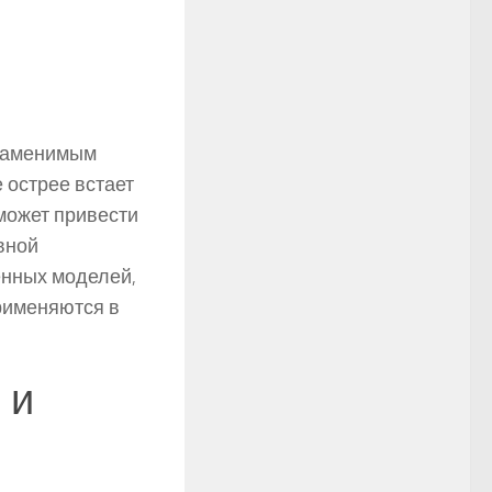
езаменимым
 острее встает
может привести
вной
енных моделей,
рименяются в
 и