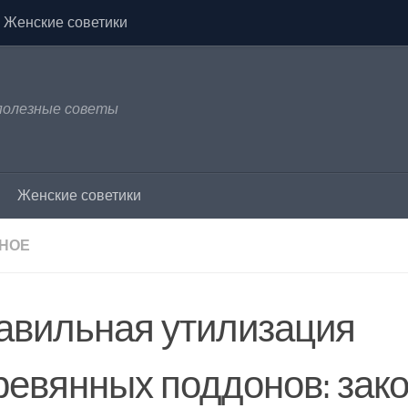
Женские советики
 полезные советы
Женские советики
НОЕ
авильная утилизация
ревянных поддонов: зако