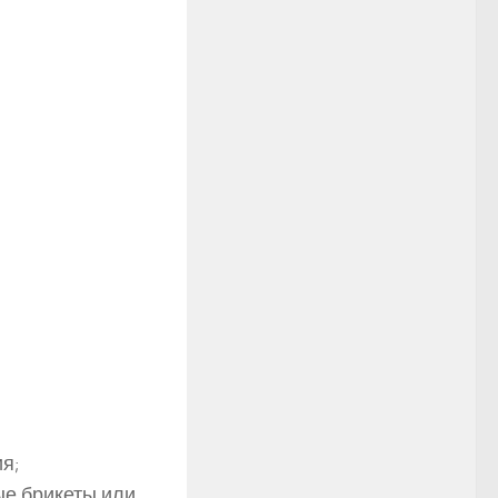
я;
ые брикеты или