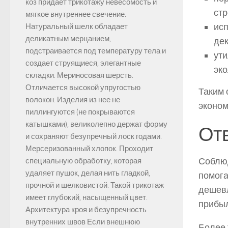
коз придает трикотажу невесомость и
ст
мягкое внутреннее свечение.
исп
Натуральный шелк обладает
деликатным мерцанием,
дек
подстраивается под температуру тела и
ут
создает струящиеся, элегантные
эко
складки. Мериносовая шерсть.
Отличается высокой упругостью
Таким 
волокон. Изделия из нее не
эконом
пиллингуются (не покрываются
катышками), великолепно держат форму
Отв
и сохраняют безупречный лоск годами.
Мерсеризованный хлопок. Проходит
Соблюд
специальную обработку, которая
удаляет пушок, делая нить гладкой,
помога
прочной и шелковистой. Такой трикотаж
дешевл
имеет глубокий, насыщенный цвет.
прибыл
Архитектура кроя и безупречность
внутренних швов Если внешнюю
Более 