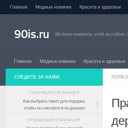
Главная
Модные новинки
Красота и здоровье
Skip to content
90is.ru
Модные новости, уход за собою,
Главная
Модные новинки
Красота и здоровье
СЛЕДИТЕ ЗА НАМИ:
ПОЛЕЗ
СЛЕДУЮЩАЯ ПУБЛИКАЦИЯ
Пр
Как выбрать пакет для подарка,
чтобы он смотрелся не дешево
де
ПРЕДЫДУЩАЯ ПУБЛИКАЦИЯ