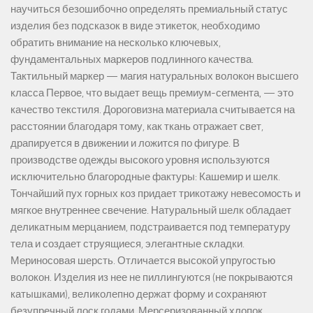
научиться безошибочно определять премиальный статус
изделия без подсказок в виде этикеток, необходимо
обратить внимание на несколько ключевых,
фундаментальных маркеров подлинного качества.
Тактильный маркер — магия натуральных волокон высшего
класса Первое, что выдает вещь премиум-сегмента, — это
качество текстиля. Дороговизна материала считывается на
расстоянии благодаря тому, как ткань отражает свет,
драпируется в движении и ложится по фигуре. В
производстве одежды высокого уровня используются
исключительно благородные фактуры: Кашемир и шелк.
Тончайший пух горных коз придает трикотажу невесомость и
мягкое внутреннее свечение. Натуральный шелк обладает
деликатным мерцанием, подстраивается под температуру
тела и создает струящиеся, элегантные складки.
Мериносовая шерсть. Отличается высокой упругостью
волокон. Изделия из нее не пиллингуются (не покрываются
катышками), великолепно держат форму и сохраняют
безупречный лоск годами. Мерсеризованный хлопок.