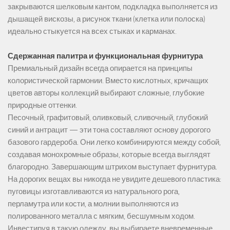
закрываются шелковым кантом, подкладка выполняется из
дышащей вискозы, а рисунок ткани (клетка или полоска)
идеально стыкуется на всех стыках и карманах.
Сдержанная палитра и функциональная фурнитура
Премиальный дизайн всегда опирается на принципы
колористической гармонии. Вместо кислотных, кричащих
цветов авторы коллекций выбирают сложные, глубокие
природные оттенки.
Песочный, графитовый, оливковый, сливочный, глубокий
синий и антрацит — эти тона составляют основу дорогого
базового гардероба. Они легко комбинируются между собой,
создавая монохромные образы, которые всегда выглядят
благородно. Завершающим штрихом выступает фурнитура.
На дорогих вещах вы никогда не увидите дешевого пластика:
пуговицы изготавливаются из натурального рога,
перламутра или кости, а молнии выполняются из
полированного металла с мягким, бесшумным ходом.
Инвестируя в такую одежду, вы выбираете вневременные