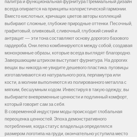
палитра и функциональная фурнитура Премиальный дизайн
всегда опирается на принципы колористической гармонии.
Вместо кислотных, кричащих цветов авторы коллекций
выбирают сложные, глубокие природные оттенки. Песочный,
графитовый, оливковый, сливочный, глубокий синий и
антрацит — эти тона составляют основу дорогого базового
гардероба. Они легко комбинируются между собой, создавая
монохромные образы, которые всегда выглядят благородно.
Завершающим штрихом выступает фурнитура. На дорогих
вещах вы никогда не увидите дешевого пластика: пуговицы
изготавливаются из натурального рога, перламутра или
кости, а молнии выполняются из полированного металла с
мягким, бесшумным ходом. Инвестируя в такую одежду, вы
выбираете вневременные ценности и подлинный комфорт,
который говорит сам за себя.
В современной индустрии моды происходит глобальная
переоценка ценностей. Эпоха демонстративного
потребления, когда статус владельца определялся
размером логотипа на груди, окончательно уступила место