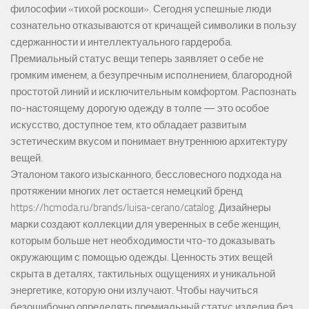
философии «тихой роскоши». Сегодня успешные люди
сознательно отказываются от кричащей символики в пользу
сдержанности и интеллектуального гардероба.
Премиальный статус вещи теперь заявляет о себе не
громким именем, а безупречным исполнением, благородной
простотой линий и исключительным комфортом. Распознать
по-настоящему дорогую одежду в толпе — это особое
искусство, доступное тем, кто обладает развитым
эстетическим вкусом и понимает внутреннюю архитектуру
вещей.
Эталоном такого изысканного, бессловесного подхода на
протяжении многих лет остается немецкий бренд
https://hcmoda.ru/brands/luisa-cerano/catalog
. Дизайнеры
марки создают коллекции для уверенных в себе женщин,
которым больше нет необходимости что-то доказывать
окружающим с помощью одежды. Ценность этих вещей
скрыта в деталях, тактильных ощущениях и уникальной
энергетике, которую они излучают. Чтобы научиться
безошибочно определять премиальный статус изделия без