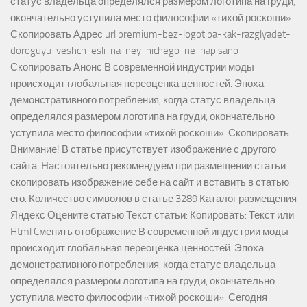
статус владельца определялся размером логотипа на груди,
окончательно уступила место философии «тихой роскоши».
Скопировать Адрес url premium-bez-logotipa-kak-razglyadet-
doroguyu-veshch-esli-na-ney-nichego-ne-napisano
Скопировать Анонс В современной индустрии моды
происходит глобальная переоценка ценностей. Эпоха
демонстративного потребления, когда статус владельца
определялся размером логотипа на груди, окончательно
уступила место философии «тихой роскоши». Скопировать
Внимание! В статье присутствует изображение с другого
сайта. Настоятельно рекомендуем при размещении статьи
скопировать изображение себе на сайт и вставить в статью
его. Количество символов в статье 3289 Каталог размещения
Яндекс Оцените статью Текст статьи: Копировать: Текст или
Html Cменить отображение В современной индустрии моды
происходит глобальная переоценка ценностей. Эпоха
демонстративного потребления, когда статус владельца
определялся размером логотипа на груди, окончательно
уступила место философии «тихой роскоши». Сегодня