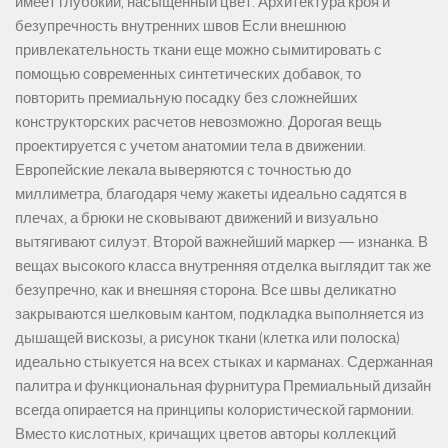
имеет глубокий, насыщенный цвет. Архитектура кроя и
безупречность внутренних швов Если внешнюю
привлекательность ткани еще можно сымитировать с
помощью современных синтетических добавок, то
повторить премиальную посадку без сложнейших
конструкторских расчетов невозможно. Дорогая вещь
проектируется с учетом анатомии тела в движении.
Европейские лекала выверяются с точностью до
миллиметра, благодаря чему жакеты идеально садятся в
плечах, а брюки не сковывают движений и визуально
вытягивают силуэт. Второй важнейший маркер — изнанка. В
вещах высокого класса внутренняя отделка выглядит так же
безупречно, как и внешняя сторона. Все швы деликатно
закрываются шелковым кантом, подкладка выполняется из
дышащей вискозы, а рисунок ткани (клетка или полоска)
идеально стыкуется на всех стыках и карманах. Сдержанная
палитра и функциональная фурнитура Премиальный дизайн
всегда опирается на принципы колористической гармонии.
Вместо кислотных, кричащих цветов авторы коллекций