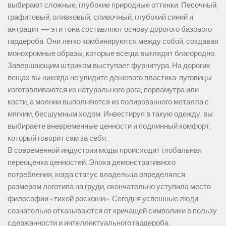
выбирают сложные, глубокие природные оттенки. Песочный,
графитовый, оливковый, сливочный, глубокий синий и
антрацит — эти тона составляют основу дорогого базового
гардероба. Они легко комбинируются между собой, создавая
монохромные образы, которые всегда выглядят благородно.
Завершающим штрихом выступает фурнитура. На дорогих
вещах вы никогда не увидите дешевого пластика: пуговицы
изготавливаются из натурального рога, перламутра или
кости, а молнии выполняются из полированного металла с
мягким, бесшумным ходом. Инвестируя в такую одежду, вы
выбираете вневременные ценности и подлинный комфорт,
который говорит сам за себя.
В современной индустрии моды происходит глобальная
переоценка ценностей. Эпоха демонстративного
потребления, когда статус владельца определялся
размером логотипа на груди, окончательно уступила место
философии «тихой роскоши». Сегодня успешные люди
сознательно отказываются от кричащей символики в пользу
сдержанности и интеллектуального гардероба.