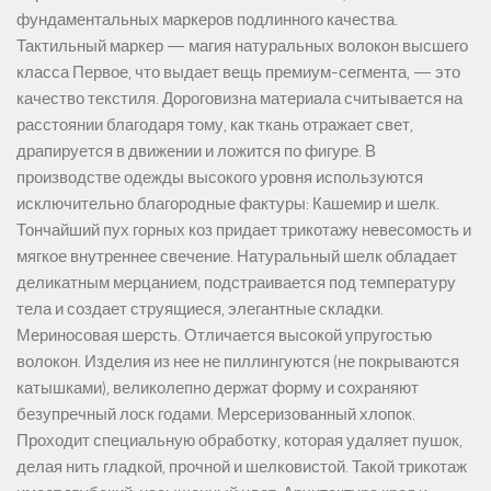
фундаментальных маркеров подлинного качества.
Тактильный маркер — магия натуральных волокон высшего
класса Первое, что выдает вещь премиум-сегмента, — это
качество текстиля. Дороговизна материала считывается на
расстоянии благодаря тому, как ткань отражает свет,
драпируется в движении и ложится по фигуре. В
производстве одежды высокого уровня используются
исключительно благородные фактуры: Кашемир и шелк.
Тончайший пух горных коз придает трикотажу невесомость и
мягкое внутреннее свечение. Натуральный шелк обладает
деликатным мерцанием, подстраивается под температуру
тела и создает струящиеся, элегантные складки.
Мериносовая шерсть. Отличается высокой упругостью
волокон. Изделия из нее не пиллингуются (не покрываются
катышками), великолепно держат форму и сохраняют
безупречный лоск годами. Мерсеризованный хлопок.
Проходит специальную обработку, которая удаляет пушок,
делая нить гладкой, прочной и шелковистой. Такой трикотаж