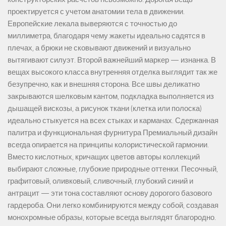
проектируется с учетом анатомии тела в движении.
Европейские лекала выверяются с точностью до
миллиметра, благодаря чему жакеты идеально садятся в
плечах, а брюки не сковывают движений и визуально
вытягивают силуэт. Второй важнейший маркер — изнанка. В
вещах высокого класса внутренняя отделка выглядит так же
безупречно, как и внешняя сторона. Все швы деликатно
закрываются шелковым кантом, подкладка выполняется из
дышащей вискозы, а рисунок ткани (клетка или полоска)
идеально стыкуется на всех стыках и карманах. Сдержанная
палитра и функциональная фурнитура Премиальный дизайн
всегда опирается на принципы колористической гармонии.
Вместо кислотных, кричащих цветов авторы коллекций
выбирают сложные, глубокие природные оттенки. Песочный,
графитовый, оливковый, сливочный, глубокий синий и
антрацит — эти тона составляют основу дорогого базового
гардероба. Они легко комбинируются между собой, создавая
монохромные образы, которые всегда выглядят благородно.