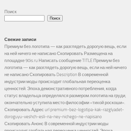
Поиск
Поиск
Свежие записи
Премиум без логотипа — как разглядеть дорогую вещь, если
на ней ничего не написано Скопировать Размещена на
площадке 90is.ru Написать сообщение TITLE Премиум без
логотипа — как разглядеть дорогую вещь, если на ней ничего
не написано Скопировать Description В современной
индустрии моды происходит глобальная переоценка
ценностей. Эпоха демонстративного потребления, когда
статус владельца определялся размером логотипа на груди,
окончательно уступила место философии «тихой роскоши».
Скопировать Адрес url premium-bez-logotipa-kak-razglyadet-
doroguyu-veshch-esli-na-ney-nichego-ne-napisano
Скопировать Анонс В современной индустрии моды
происходит глобальная переоценка ценностей. Эпоха