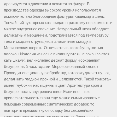
драпируется в движении и ложится по фигуре. В
производстве одежды высокого уровня используются
исключительно благородные фактуры: Кашемир и шелк.
Тончайший пух горных коз придает трикотажу невесомость и
мягкое внутреннее свечение. Натуральный шелк обладает
деликатным мерцанием, подстраивается под температуру
тела и создает струящиеся, элегантные складки.
Мериносовая шерсть. Отличается высокой упругостью
волокон. Изделия из нее не пиллингуются (не покрываются
катышками), великолепно держат форму и сохраняют
безупречный лоск годами. Мерсеризованный хлопок.
Проходит специальную обработку, которая удаляет пушок,
делая нить гладкой, прочной и шелковистой. Такой трикотаж
имеет глубокий, насыщенный цвет. Архитектура кроя и
безупречность внутренних швов Если внешнюю
привлекательность ткани еще можно сымитировать с
помощью современных синтетических добавок, то
повторить премиальную посадку без сложнейших
конструкторских расчетов невозможно. Дорогая вещь