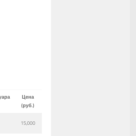
уара
Цена
(руб.)
15,000