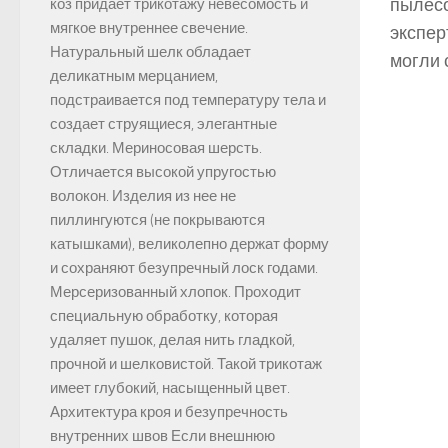
пылесо
коз придает трикотажу невесомость и
мягкое внутреннее свечение.
экспер
Натуральный шелк обладает
могли 
деликатным мерцанием,
подстраивается под температуру тела и
создает струящиеся, элегантные
складки. Мериносовая шерсть.
Отличается высокой упругостью
волокон. Изделия из нее не
пиллингуются (не покрываются
катышками), великолепно держат форму
и сохраняют безупречный лоск годами.
Мерсеризованный хлопок. Проходит
специальную обработку, которая
удаляет пушок, делая нить гладкой,
прочной и шелковистой. Такой трикотаж
имеет глубокий, насыщенный цвет.
Архитектура кроя и безупречность
внутренних швов Если внешнюю