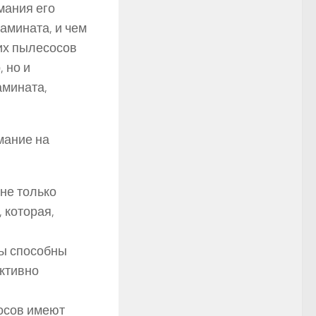
мания его
амината, и чем
их пылесосов
, но и
амината,
мание на
не только
 которая,
вы способны
ективно
осов имеют