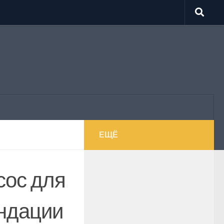
ЕЩЁ
сос для
ендации