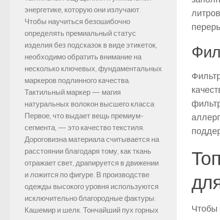
энергетике, которую они излучают.
литров
Чтобы научиться безошибочно
перер
определять премиальный статус
изделия без подсказок в виде этикеток,
Фил
необходимо обратить внимание на
несколько ключевых, фундаментальных
Фильтр
маркеров подлинного качества.
качест
Тактильный маркер — магия
фильтр
натуральных волокон высшего класса
Первое, что выдает вещь премиум-
аллерг
сегмента, — это качество текстиля.
поддер
Дороговизна материала считывается на
расстоянии благодаря тому, как ткань
То
отражает свет, драпируется в движении
и ложится по фигуре. В производстве
дл
одежды высокого уровня используются
исключительно благородные фактуры:
Чтобы 
Кашемир и шелк. Тончайший пух горных