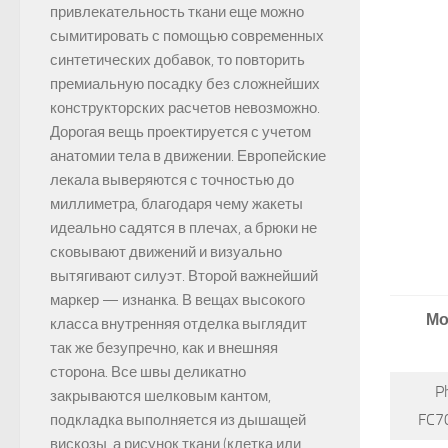
привлекательность ткани еще можно
сымитировать с помощью современных
синтетических добавок, то повторить
премиальную посадку без сложнейших
конструкторских расчетов невозможно.
Дорогая вещь проектируется с учетом
анатомии тела в движении. Европейские
лекала выверяются с точностью до
миллиметра, благодаря чему жакеты
идеально садятся в плечах, а брюки не
сковывают движений и визуально
вытягивают силуэт. Второй важнейший
маркер — изнанка. В вещах высокого
Мо
класса внутренняя отделка выглядит
так же безупречно, как и внешняя
сторона. Все швы деликатно
Ph
закрываются шелковым кантом,
FC7
подкладка выполняется из дышащей
вискозы, а рисунок ткани (клетка или