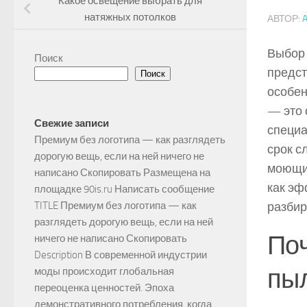
Какое освещение выбрать для
натяжных потолков
АВТОР:
Выбор 
Поиск
предст
Поиск
особен
— это 
Свежие записи
специа
Премиум без логотипа — как разглядеть
срок с
дорогую вещь, если на ней ничего не
моющий
написано Скопировать Размещена на
как эф
площадке 90is.ru Написать сообщение
разбир
TITLE Премиум без логотипа — как
разглядеть дорогую вещь, если на ней
Поч
ничего не написано Скопировать
Description В современной индустрии
пыл
моды происходит глобальная
переоценка ценностей. Эпоха
демонстративного потребления, когда