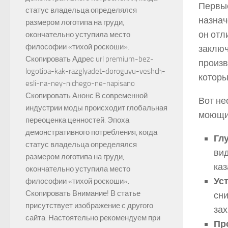
Первые
статус владельца определялся
назнач
размером логотипа на груди,
он отл
окончательно уступила место
философии «тихой роскоши».
заключ
Скопировать Адрес url premium-bez-
произв
logotipa-kak-razglyadet-doroguyu-veshch-
которы
esli-na-ney-nichego-ne-napisano
Скопировать Анонс В современной
Вот не
индустрии моды происходит глобальная
моющи
переоценка ценностей. Эпоха
демонстративного потребления, когда
Глу
статус владельца определялся
вид
размером логотипа на груди,
каз
окончательно уступила место
Ус
философии «тихой роскоши».
Скопировать Внимание! В статье
сни
присутствует изображение с другого
за
сайта. Настоятельно рекомендуем при
Пр