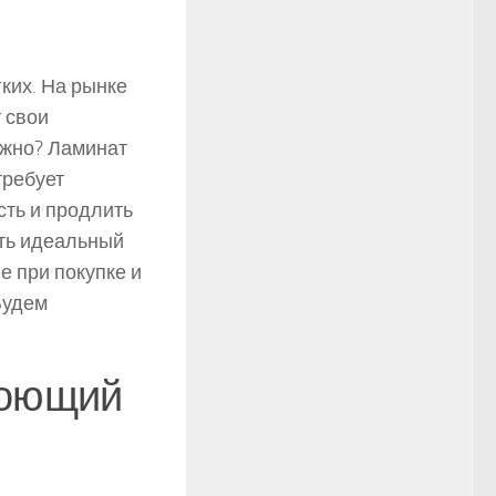
ких. На рынке
 свои
ажно? Ламинат
требует
сть и продлить
ать идеальный
 при покупке и
Будем
моющий