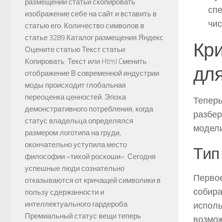
размещении статьи скопировать
спе
изображение себе на сайт и вставить в
чис
статью его. Количество символов в
статье 3289 Каталог размещения Яндекс
Кр
Оцените статью Текст статьи:
Копировать: Текст или Html Cменить
дл
отображение В современной индустрии
моды происходит глобальная
переоценка ценностей. Эпоха
Теперь
демонстративного потребления, когда
разбер
статус владельца определялся
модели
размером логотипа на груди,
окончательно уступила место
Тип
философии «тихой роскоши». Сегодня
успешные люди сознательно
Первое
отказываются от кричащей символики в
собира
пользу сдержанности и
интеллектуального гардероба.
исполь
Премиальный статус вещи теперь
возмож