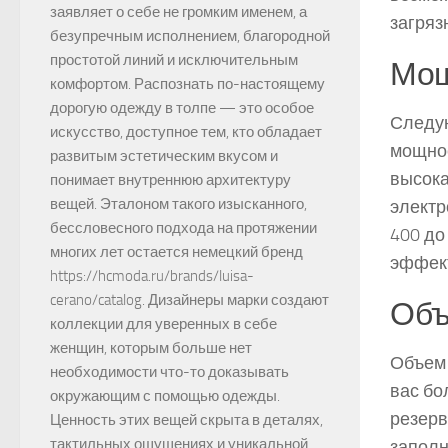
заявляет о себе не громким именем, а
загряз
безупречным исполнением, благородной
простотой линий и исключительным
Мощ
комфортом. Распознать по-настоящему
дорогую одежду в толпе — это особое
Следую
искусство, доступное тем, кто обладает
мощнос
развитым эстетическим вкусом и
высока
понимает внутреннюю архитектуру
вещей. Эталоном такого изысканного,
электр
бессловесного подхода на протяжении
400 до
многих лет остается немецкий бренд
эффект
https://hcmoda.ru/brands/luisa-
cerano/catalog. Дизайнеры марки создают
Объ
коллекции для уверенных в себе
женщин, которым больше нет
Объем 
необходимости что-то доказывать
вас бо
окружающим с помощью одежды.
резерв
Ценность этих вещей скрыта в деталях,
тактильных ощущениях и уникальной
заполн