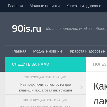
Главная
Модные новинки
Красота и здоровье
Skip to content
90is.ru
Модные новости, уход за собою,
Главная
Модные новинки
Красота и здоровье
СЛЕДИТЕ ЗА НАМИ:
ПОЛЕЗ
СЛЕДУЮЩАЯ ПУБЛИКАЦИЯ
Ка
Как подключить люстру на две
клавиши: пошаговая инструкция
ла
ПРЕДЫДУЩАЯ ПУБЛИКАЦИЯ