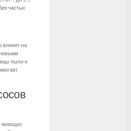
без частых
 влияет на
вневыми
тицы пыли и
омогает
сосов
ей моющих