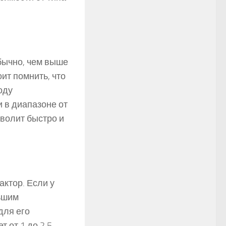
бычно, чем выше
ит помнить, что
оду
 в диапазоне от
зволит быстро и
ктор. Если у
ьшим
для его
 от 1 до 2,5