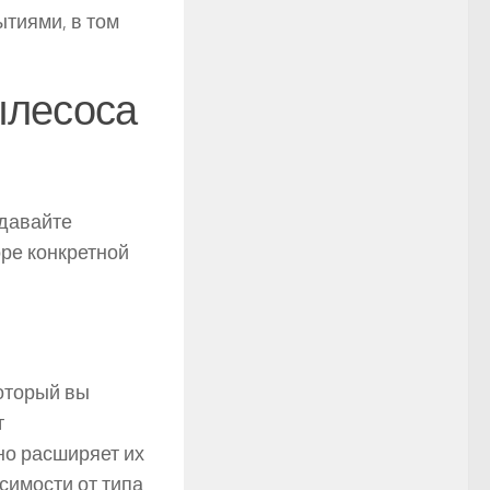
тиями, в том
ылесоса
 давайте
ре конкретной
который вы
т
но расширяет их
симости от типа