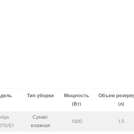
дель
Тип уборки
Мощность
Объем резерв
(Вт)
(л)
ilips
Сухая/
1000
1.5
070/01
влажная