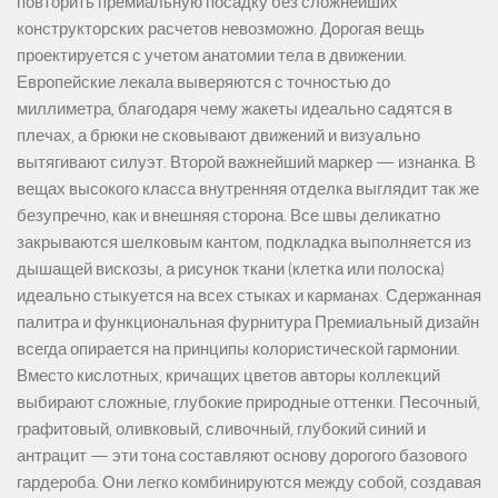
повторить премиальную посадку без сложнейших
конструкторских расчетов невозможно. Дорогая вещь
проектируется с учетом анатомии тела в движении.
Европейские лекала выверяются с точностью до
миллиметра, благодаря чему жакеты идеально садятся в
плечах, а брюки не сковывают движений и визуально
вытягивают силуэт. Второй важнейший маркер — изнанка. В
вещах высокого класса внутренняя отделка выглядит так же
безупречно, как и внешняя сторона. Все швы деликатно
закрываются шелковым кантом, подкладка выполняется из
дышащей вискозы, а рисунок ткани (клетка или полоска)
идеально стыкуется на всех стыках и карманах. Сдержанная
палитра и функциональная фурнитура Премиальный дизайн
всегда опирается на принципы колористической гармонии.
Вместо кислотных, кричащих цветов авторы коллекций
выбирают сложные, глубокие природные оттенки. Песочный,
графитовый, оливковый, сливочный, глубокий синий и
антрацит — эти тона составляют основу дорогого базового
гардероба. Они легко комбинируются между собой, создавая