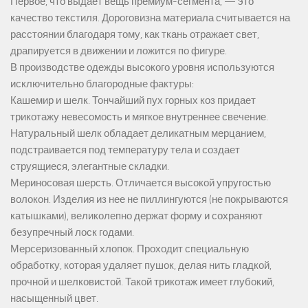
Первое, что выдает вещь премиум-сегмента, — это
качество текстиля. Дороговизна материала считывается на
расстоянии благодаря тому, как ткань отражает свет,
драпируется в движении и ложится по фигуре.
В производстве одежды высокого уровня используются
исключительно благородные фактуры:
Кашемир и шелк. Тончайший пух горных коз придает
трикотажу невесомость и мягкое внутреннее свечение.
Натуральный шелк обладает деликатным мерцанием,
подстраивается под температуру тела и создает
струящиеся, элегантные складки.
Мериносовая шерсть. Отличается высокой упругостью
волокон. Изделия из нее не пиллингуются (не покрываются
катышками), великолепно держат форму и сохраняют
безупречный лоск годами.
Мерсеризованный хлопок. Проходит специальную
обработку, которая удаляет пушок, делая нить гладкой,
прочной и шелковистой. Такой трикотаж имеет глубокий,
насыщенный цвет.