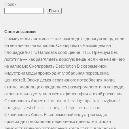
Поиск
Поиск
Свежие записи
Премиум без логотипа — как разглядеть дорогую вещь, если
на ней ничего не написано Скопировать Размещена на
площадке 90is.ru Написать сообщение TITLE Премиум без
логотипа — как разглядеть дорогую вещь, если на ней ничего
не написано Скопировать Description В современной
индустрии моды происходит глобальная переоценка
ценностей. Эпоха демонстративного потребления, когда
статус владельца определялся размером логотипа на груди,
окончательно уступила место философии «тихой роскоши».
Скопировать Адрес url premium-bez-logotipa-kak-razglyadet-
doroguyu-veshch-esli-na-ney-nichego-ne-napisano
Скопировать Анонс В современной индустрии моды
происходит глобальная переоценка ценностей. Эпоха
демонстративного потребления, когда статус владельца