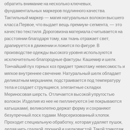
обратить внимание на несколько ключевых,
фундаментальных маркеров подлинного качества.
Тактильный маркер — магия натуральных волокон высшего
класса Первое, что выдает вещь премиум-сегмента, — это
качество текстиля. Дороговизна материала считывается на
расстоянии благодаря тому, как ткань отражает свет,
драпируется в движении и ложится по фигуре. В
производстве одежды высокого уровня используются
исключительно благородные фактуры: Кашемир и шелк.
Тончайший пух горных коз придает трикотажу невесомость и
мягкое внутреннее свечение. Натуральный шелк обладает
деликатным мерцанием, подстраивается под температуру
тела и создает струящиеся, элегантные складки.
Мериносовая шерсть. Отличается высокой упругостью
волокон. Изделия из нее не пиллингуются (не покрываются
катышками), великолепно держат форму и сохраняют
безупречный лоск годами. Мерсеризованный хлопок.
Проходит специальную обработку, которая удаляет пушок,
делая нить гладкой, прочной и шелковистой. Такой трикотаж