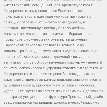
имеет глубокий, насыщенный цвет. Архитектура кроя и
безупречность внутренних швов Если внешнюю
привлекательность ткани еще можно сымитировать с
помощью современных синтетических добавок, то
повторить премиальную посадку без сложнейших
конструкторских расчетов невозможно. Дорогая вещь
проектируется с учетом анатомии тела в движении.
Европейские лекала выверяются с точностью до
миллиметра, благодаря чему жакеты идеально садятся в
плечах, а брюки не сковывают движений и визуально
вытягивают силуэт. Второй важнейший маркер — изнанка. В
вещах высокого класса внутренняя отделка выглядит так же
безупречно, как и внешняя сторона. Все швы деликатно
закрываются шелковым кантом, подкладка выполняется из
дышащей вискозы, а рисунок ткани (клетка или полоска)
идеально стыкуется на всех стыках и карманах. Сдержанная
палитра и функциональная фурнитура Премиальный дизайн
всегда опирается на принципы колористической гармонии.