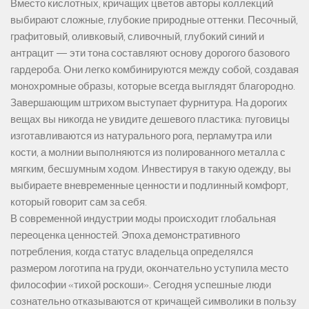
Вместо кислотных, кричащих цветов авторы коллекций
выбирают сложные, глубокие природные оттенки. Песочный,
графитовый, оливковый, сливочный, глубокий синий и
антрацит — эти тона составляют основу дорогого базового
гардероба. Они легко комбинируются между собой, создавая
монохромные образы, которые всегда выглядят благородно.
Завершающим штрихом выступает фурнитура. На дорогих
вещах вы никогда не увидите дешевого пластика: пуговицы
изготавливаются из натурального рога, перламутра или
кости, а молнии выполняются из полированного металла с
мягким, бесшумным ходом. Инвестируя в такую одежду, вы
выбираете вневременные ценности и подлинный комфорт,
который говорит сам за себя.
В современной индустрии моды происходит глобальная
переоценка ценностей. Эпоха демонстративного
потребления, когда статус владельца определялся
размером логотипа на груди, окончательно уступила место
философии «тихой роскоши». Сегодня успешные люди
сознательно отказываются от кричащей символики в пользу