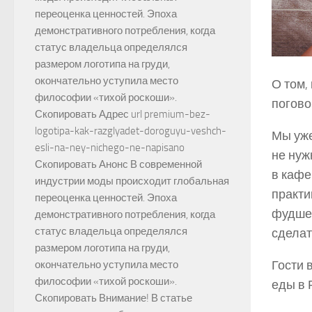
переоценка ценностей. Эпоха
демонстративного потребления, когда
статус владельца определялся
размером логотипа на груди,
окончательно уступила место
О том,
философии «тихой роскоши».
погово
Скопировать Адрес url premium-bez-
logotipa-kak-razglyadet-doroguyu-veshch-
Мы уже
esli-na-ney-nichego-ne-napisano
не нуж
Скопировать Анонс В современной
в кафе
индустрии моды происходит глобальная
практи
переоценка ценностей. Эпоха
фудшер
демонстративного потребления, когда
статус владельца определялся
сделат
размером логотипа на груди,
Гости 
окончательно уступила место
философии «тихой роскоши».
еды в 
Скопировать Внимание! В статье