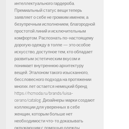
интеллектуального гардероба.
Премиальный статус вещи теперь
заявляет о себе не громким именем, а
безупречным исполнением, благородной
простотой линий и исключительным
комфортом. Распознать по-настоящему
дорогую одежду в толпе — это особое
искусство, доступное тем, кто обладает
развитым эстетическим вкусом и
понимает внутреннюю архитектуру
вещей. Эталоном такого изысканного,
бессловесного подхода на протяжении
многих лет остается немецкий бренд
https://hcmoda.ru/brands/luisa-
cerano/catalog. Дизайнеры марки создают
коллекции для уверенных в себе
женщин, которым больше нет
необходимости что-то доказывать
окружающим с помощью одежды.