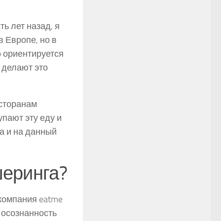
ь лет назад, я
 Европе, но в
о ориентируется
 делают это
есторанам
упают эту еду и
а и на данный
еринга?
компания eatme
я осознанность