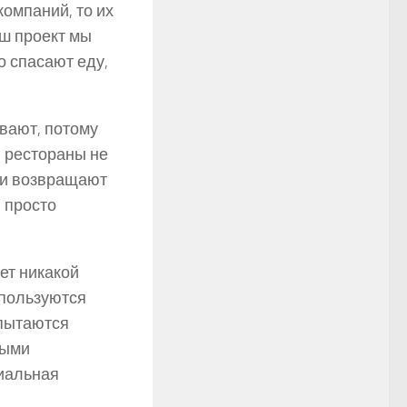
компаний, то их
аш проект мы
 спасают еду,
вают, потому
и рестораны не
о и возвращают
 просто
ет никакой
 пользуются
 пытаются
рыми
циальная