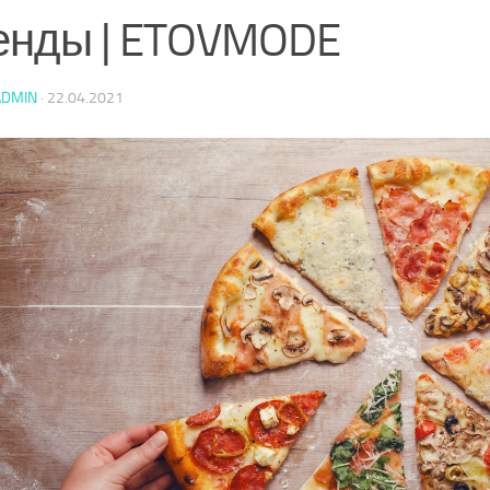
енды | ETOVMODE
ADMIN
·
22.04.2021