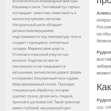
исключительно благородные фактуры:
Кашемир и шелк. Тончайший пух горных
Алекс
коз придает трикотажу невесомость и
мягкое внутреннее свечение.
опирал
Натуральный шелк обладает
России
деликатным мерцанием,
на обы
подстраивается под температуру тела и
безвоз
создает струящиеся, элегантные
складки. Мериносовая шерсть.
Рудол
Отличается высокой упругостью
выстав
волокон. Изделия из нее не
забира
пиллингуются (не покрываются
катышками), великолепно держат форму
момент
и сохраняют безупречный лоск годами.
Ка
Мерсеризованный хлопок. Проходит
специальную обработку, которая
удаляет пушок, делая нить гладкой,
Рудол
прочной и шелковистой. Такой трикотаж
app, с
имеет глубокий, насыщенный цвет.