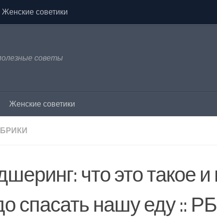
Женские советики
 полезные советы
Женские советики
УБРИКИ
шеринг: что это такое и
о спасать нашу еду :: Р