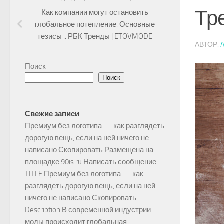
Тр
Как компании могут остановить
глобальное потепление. Основные
тезисы :: РБК Тренды | ETOVMODE
АВТОР:
Поиск
Поиск
Свежие записи
Премиум без логотипа — как разглядеть
дорогую вещь, если на ней ничего не
написано Скопировать Размещена на
площадке 90is.ru Написать сообщение
TITLE Премиум без логотипа — как
разглядеть дорогую вещь, если на ней
ничего не написано Скопировать
Description В современной индустрии
моды происходит глобальная