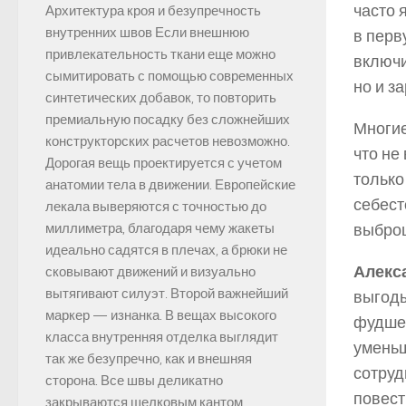
часто 
Архитектура кроя и безупречность
внутренних швов Если внешнюю
в перв
привлекательность ткани еще можно
включи
сымитировать с помощью современных
но и з
синтетических добавок, то повторить
премиальную посадку без сложнейших
Многие
конструкторских расчетов невозможно.
что не
Дорогая вещь проектируется с учетом
только
анатомии тела в движении. Европейские
себест
лекала выверяются с точностью до
выбро
миллиметра, благодаря чему жакеты
идеально садятся в плечах, а брюки не
Алекс
сковывают движений и визуально
вытягивают силуэт. Второй важнейший
выгоды
маркер — изнанка. В вещах высокого
фудшер
класса внутренняя отделка выглядит
уменьш
так же безупречно, как и внешняя
сотруд
сторона. Все швы деликатно
повест
закрываются шелковым кантом,