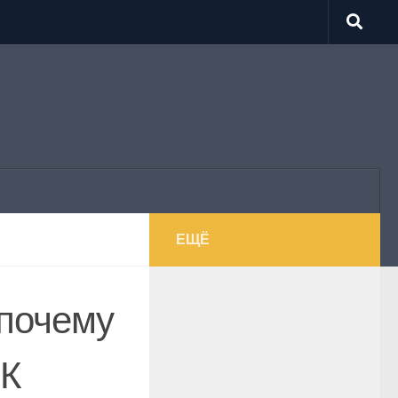
ЕЩЁ
 почему
БК