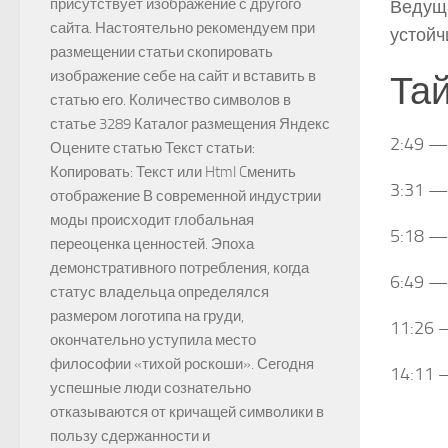
присутствует изображение с другого
Ведуща
сайта. Настоятельно рекомендуем при
устойч
размещении статьи скопировать
изображение себе на сайт и вставить в
Та
статью его. Количество символов в
статье 3289 Каталог размещения Яндекс
2:49 —
Оцените статью Текст статьи:
Копировать: Текст или Html Cменить
3:31 —
отображение В современной индустрии
моды происходит глобальная
5:18 —
переоценка ценностей. Эпоха
демонстративного потребления, когда
6:49 —
статус владельца определялся
размером логотипа на груди,
11:26 
окончательно уступила место
философии «тихой роскоши». Сегодня
14:11 
успешные люди сознательно
отказываются от кричащей символики в
пользу сдержанности и