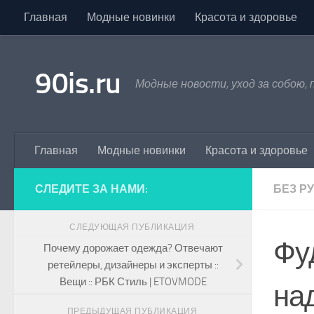
Главная
Модные новинки
Красота и здоровье
Skip to content
90is.ru
Модные новости, уход за собою,
Главная
Модные новинки
Красота и здоровье
СЛЕДИТЕ ЗА НАМИ:
БЕЗ Р
СЛЕДУЮЩАЯ ПУБЛИКАЦИЯ
Фуд
Почему дорожает одежда? Отвечают
ретейлеры, дизайнеры и эксперты ::
Вещи :: РБК Стиль | ETOVMODE
над
ПРЕДЫДУЩАЯ ПУБЛИКАЦИЯ