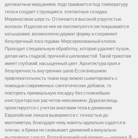
деликатным мерцанием, подстраивается под температуру
тела и создает струящиеся, элегантные складки.
Мериносовая шерсть. Отличается высокой упругостью
волокон. Изделия из нее не пиллингуются (не покрываются
катышками), великолепно держат форму и сохраняют
безупречный лоск годами. Мерсеризованный хлопок.
Проходит специальную обработку, которая удаляет пушок,
делая нить гладкой, прочной и шелковистой. Такой трикотаж
имеет глубокий, насыщенный цвет. Архитектура кроя и
безупречность внутренних швов Если внешнюю
привлекательность ткани еще можно сымитировать с
помощью современных синтетических добавок, то
повторить премиальную посадку без сложнейших
конструкторских расчетов невозможно. Дорогая вещь
проектируется с учетом анатомии тела в движении.
Европейские лекала выверяются с точностью до
миллиметра, благодаря чему жакеты идеально садятся в
плечах, а брюки не сковывают движений и визуально
вытягивают силуэт. Второй важнейший маркер — изнанка. В