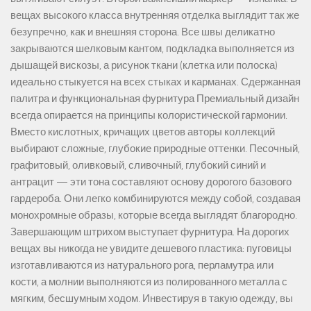
вещах высокого класса внутренняя отделка выглядит так же
безупречно, как и внешняя сторона. Все швы деликатно
закрываются шелковым кантом, подкладка выполняется из
дышащей вискозы, а рисунок ткани (клетка или полоска)
идеально стыкуется на всех стыках и карманах. Сдержанная
палитра и функциональная фурнитура Премиальный дизайн
всегда опирается на принципы колористической гармонии.
Вместо кислотных, кричащих цветов авторы коллекций
выбирают сложные, глубокие природные оттенки. Песочный,
графитовый, оливковый, сливочный, глубокий синий и
антрацит — эти тона составляют основу дорогого базового
гардероба. Они легко комбинируются между собой, создавая
монохромные образы, которые всегда выглядят благородно.
Завершающим штрихом выступает фурнитура. На дорогих
вещах вы никогда не увидите дешевого пластика: пуговицы
изготавливаются из натурального рога, перламутра или
кости, а молнии выполняются из полированного металла с
мягким, бесшумным ходом. Инвестируя в такую одежду, вы