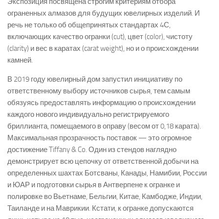
Экспозиция посвящена строгим критериям отбора
ограненных алмазов для будущих ювелирных изделий. И
речь не только об общепринятых стандартах 4С,
включающих качество огранки (cut), цвет (color), чистоту
(clarity) и вес в каратах (carat weight), но и о происхождении
камней.
В 2019 году ювелирный дом запустил инициативу по
ответственному выбору источников сырья, тем самым
обязуясь предоставлять информацию о происхождении
каждого нового индивидуально регистрируемого
бриллианта, помещаемого в оправу (весом от 0,18 карата).
Максимальная прозрачность поставок — это огромное
достижение Tiffany & Co. Один из стендов наглядно
демонстрирует всю цепочку от ответственной добычи на
определенных шахтах Ботсваны, Канады, Намибии, России
и ЮАР и подготовки сырья в Антверпене к огранке и
полировке во Вьетнаме, Бельгии, Китае, Камбодже, Индии,
Таиланде и на Маврикии. Кстати, к огранке допускаются