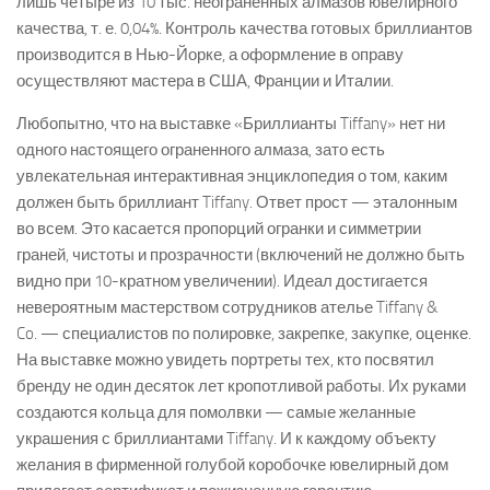
лишь четыре из 10 тыс. неограненных алмазов ювелирного
качества, т. е. 0,04%. Контроль качества готовых бриллиантов
производится в Нью-Йорке, а оформление в оправу
осуществляют мастера в США, Франции и Италии.
Любопытно, что на выставке «Бриллианты Tiffany» нет ни
одного настоящего ограненного алмаза, зато есть
увлекательная интерактивная энциклопедия о том, каким
должен быть бриллиант Tiffany. Ответ прост — эталонным
во всем. Это касается пропорций огранки и симметрии
граней, чистоты и прозрачности (включений не должно быть
видно при 10-кратном увеличении). Идеал достигается
невероятным мастерством сотрудников ателье Tiffany &
Co. — специалистов по полировке, закрепке, закупке, оценке.
На выставке можно увидеть портреты тех, кто посвятил
бренду не один десяток лет кропотливой работы. Их руками
создаются кольца для помолвки — самые желанные
украшения с бриллиантами Tiffany. И к каждому объекту
желания в фирменной голубой коробочке ювелирный дом