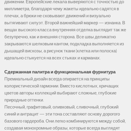
движении. Европейские лекала выверяются с точностью до
миллиметра, благодаря чему жакеты идеально садятся в
плечах, а брюки не сковывают движений и визуально
вытягивают силуэт. Второй важнейший маркер — изнанка. В
вещах высокого класса внутренняя отделка выглядит так же
безупречно, как и внешняя сторона. Все швы деликатно
закрываются шелковым кантом, подкладка выполняется из
дышащей вискозы, а рисунок ткани (клетка или полоска)
идеально стыкуется на всех стыках и карманах.
Сдержанная палитра и функциональная фурнитура
Премиальный дизайн всегда опирается на принципы
колористической гармонии. Вместо кислотных, кричащих
цветов авторы коллекций выбирают сложные, глубокие
природные оттенки.
Песочный, графитовый, оливковый, сливочный, глубокий
синий и антрацит — эти тона составляют основу дорогого
базового гардероба. Они легко комбинируются между собой,
создавая монохромные образы, которые всегда выглядят