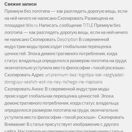
Свежие записи
Премиум без логотипа — как разглядеть дорогую вещь, если
на ней ничего не написано Скопировать Размещена на
площадке 90is.ru Написать сообщение TITLE Премиум без
логотипа — как разглядеть дорогую вещь, если на ней ничего
не написано Скопировать Description В современной
индустрии моды происходит глобальная переоценка
ценностей. Эпоха демонстративного потребления, когда
статус владельца определялся размером логотипа на груди,
окончательно уступила место философии «тихой роскоши».
Скопировать Адрес url premium-bez-logotipa-kak-razglyadet-
doroguyu-veshch-esli-na-ney-nichego-ne-napisano
Скопировать Анонс В современной индустрии моды
происходит глобальная переоценка ценностей. Эпоха
демонстративного потребления, когда статус владельца
определялся размером логотипа на груди, окончательно
уступила место философии «тихой роскоши». Скопировать
Внимание! В статье присутствует изображение с другого
сайта. Настоятельно рекомендуем при размещении статьи