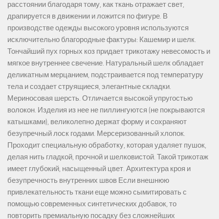
расстоянии благодаря тому, как ткань отражает свет,
драпируется в движении и ложится по фигуре. В
производстве одежды высокого уровня используются
исключительно благородные фактуры: Кашемир и шелк.
Тончайший пух горных коз придает трикотажу невесомость и
мягкое внутреннее свечение. Натуральный шелк обладает
деликатным мерцанием, подстраивается под температуру
тела и создает струящиеся, элегантные складки.
Мериносовая шерсть. Отличается высокой упругостью
волокон. Изделия из нее не пиллингуются (не покрываются
катышками), великолепно держат форму и сохраняют
безупречный лоск годами. Мерсеризованный хлопок.
Проходит специальную обработку, которая удаляет пушок,
делая нить гладкой, прочной и шелковистой. Такой трикотаж
имеет глубокий, насыщенный цвет. Архитектура кроя и
безупречность внутренних швов Если внешнюю
привлекательность ткани еще можно сымитировать с
помощью современных синтетических добавок, то
повторить премиальную посадку без сложнейших