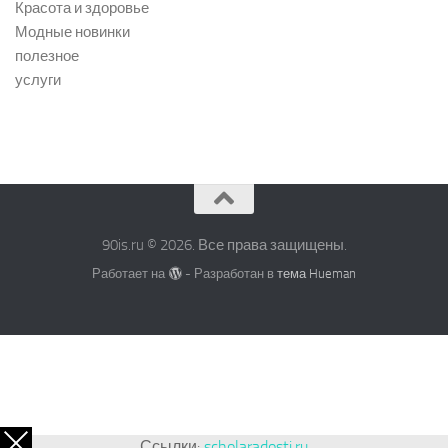
Красота и здоровье
Модные новинки
полезное
услуги
90is.ru © 2026. Все права защищены.
Работает на
- Разработан в
тема Hueman
Ссылки:
scholaradosti.ru