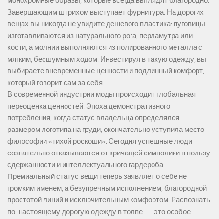
монохромные образы, которые всегда выглядят благородно.
Завершающим штрихом выступает фурнитура. На дорогих
вещах вы никогда не увидите дешевого пластика: пуговицы
изготавливаются из натурального рога, перламутра или
кости, а молнии выполняются из полированного металла с
мягким, бесшумным ходом. Инвестируя в такую одежду, вы
выбираете вневременные ценности и подлинный комфорт,
который говорит сам за себя.
В современной индустрии моды происходит глобальная
переоценка ценностей. Эпоха демонстративного
потребления, когда статус владельца определялся
размером логотипа на груди, окончательно уступила место
философии «тихой роскоши». Сегодня успешные люди
сознательно отказываются от кричащей символики в пользу
сдержанности и интеллектуального гардероба.
Премиальный статус вещи теперь заявляет о себе не
громким именем, а безупречным исполнением, благородной
простотой линий и исключительным комфортом. Распознать
по-настоящему дорогую одежду в толпе — это особое