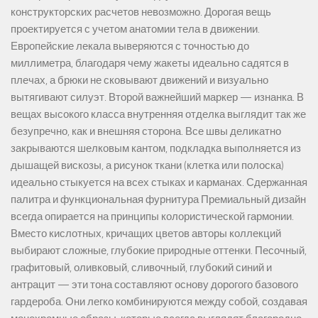
конструкторских расчетов невозможно. Дорогая вещь
проектируется с учетом анатомии тела в движении.
Европейские лекала выверяются с точностью до
миллиметра, благодаря чему жакеты идеально садятся в
плечах, а брюки не сковывают движений и визуально
вытягивают силуэт. Второй важнейший маркер — изнанка. В
вещах высокого класса внутренняя отделка выглядит так же
безупречно, как и внешняя сторона. Все швы деликатно
закрываются шелковым кантом, подкладка выполняется из
дышащей вискозы, а рисунок ткани (клетка или полоска)
идеально стыкуется на всех стыках и карманах. Сдержанная
палитра и функциональная фурнитура Премиальный дизайн
всегда опирается на принципы колористической гармонии.
Вместо кислотных, кричащих цветов авторы коллекций
выбирают сложные, глубокие природные оттенки. Песочный,
графитовый, оливковый, сливочный, глубокий синий и
антрацит — эти тона составляют основу дорогого базового
гардероба. Они легко комбинируются между собой, создавая