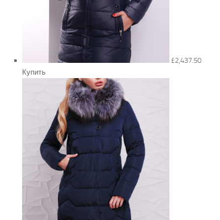
£2,437.50
Купить