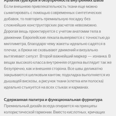
Архитектура кроя и безупречность внутренних швов
Если внешнюю привлекательность ткани еще можно
сымитировать с помощью современных синтетических
добавок, то повторить премиальную посадку без
сложнейших конструкторских расчетов невозможно.
Дорогая вещь проектируется с учетом анатомии тела в
движении. Европейские лекала выверяются с точностью до
миллиметра, благодаря чему жакеты идеально садятся в
плечах, а брюки не сковывают движений и визуально
вытягивают силуэт. Второй важнейший маркер — изнанка. В
вещах высокого класса внутренняя отделка выглядит так же
безупречно, как и внешняя сторона. Все швы деликатно
закрываются шелковым кантом, подкладка выполняется из
дышащей вискозы, а рисунок ткани (клетка или полоска)
идеально стыкуется на всех стыках и карманах.
Сдержанная палитра и функциональная фурнитура
Премиальный дизайн всегда опирается на принципы
колористической гармонии. Вместо кислотных, кричащих