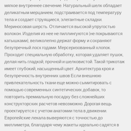
мягкое внутреннее свечение. Натуральный шелк обладает
деликатным мерцанием, подстраивается под температуру
тела и создает струящиеся, элегантные складки.
Мериносовая шерсть. Отличается высокой упругостью
волокон. Изделия из нее не пиллингуются (не покрываются
катышками), великолепно держат форму и сохраняют
безупречный лоск годами. Мерсеризованный хлопок.
Проходит специальную обработку, которая удаляет пушок,
делая нить гладкой, прочной и шелковистой. Такой трикотаж
имеет глубокий, насыщенный цвет. Архитектура кроя и
безупречность внутренних швов Если внешнюю
привлекательность ткани еще можно сымитировать с
помощью современных синтетических добавок, то
повторить премиальную посадку без сложнейших
конструкторских расчетов невозможно. Дорогая вещь
проектируется с учетом анатомии тела в движении.
Европейские лекала выверяются с точностью до
миллиметра, благодаря чему жакеты идеально садятся в