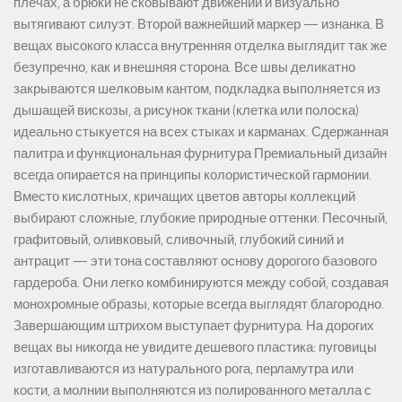
плечах, а брюки не сковывают движений и визуально
вытягивают силуэт. Второй важнейший маркер — изнанка. В
вещах высокого класса внутренняя отделка выглядит так же
безупречно, как и внешняя сторона. Все швы деликатно
закрываются шелковым кантом, подкладка выполняется из
дышащей вискозы, а рисунок ткани (клетка или полоска)
идеально стыкуется на всех стыках и карманах. Сдержанная
палитра и функциональная фурнитура Премиальный дизайн
всегда опирается на принципы колористической гармонии.
Вместо кислотных, кричащих цветов авторы коллекций
выбирают сложные, глубокие природные оттенки. Песочный,
графитовый, оливковый, сливочный, глубокий синий и
антрацит — эти тона составляют основу дорогого базового
гардероба. Они легко комбинируются между собой, создавая
монохромные образы, которые всегда выглядят благородно.
Завершающим штрихом выступает фурнитура. На дорогих
вещах вы никогда не увидите дешевого пластика: пуговицы
изготавливаются из натурального рога, перламутра или
кости, а молнии выполняются из полированного металла с