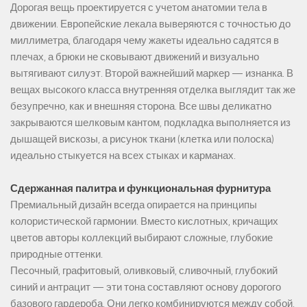
Дорогая вещь проектируется с учетом анатомии тела в
движении. Европейские лекала выверяются с точностью до
миллиметра, благодаря чему жакеты идеально садятся в
плечах, а брюки не сковывают движений и визуально
вытягивают силуэт. Второй важнейший маркер — изнанка. В
вещах высокого класса внутренняя отделка выглядит так же
безупречно, как и внешняя сторона. Все швы деликатно
закрываются шелковым кантом, подкладка выполняется из
дышащей вискозы, а рисунок ткани (клетка или полоска)
идеально стыкуется на всех стыках и карманах.
Сдержанная палитра и функциональная фурнитура
Премиальный дизайн всегда опирается на принципы
колористической гармонии. Вместо кислотных, кричащих
цветов авторы коллекций выбирают сложные, глубокие
природные оттенки.
Песочный, графитовый, оливковый, сливочный, глубокий
синий и антрацит — эти тона составляют основу дорогого
базового гардероба. Они легко комбинируются между собой,