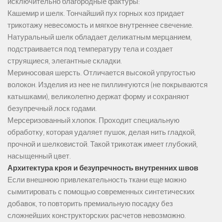
исключительно благородные фактуры:
Кашемир и шелк. Тончайший пух горных коз придает
трикотажу невесомость и мягкое внутреннее свечение.
Натуральный шелк обладает деликатным мерцанием,
подстраивается под температуру тела и создает
струящиеся, элегантные складки.
Мериносовая шерсть. Отличается высокой упругостью
волокон. Изделия из нее не пиллингуются (не покрываются
катышками), великолепно держат форму и сохраняют
безупречный лоск годами.
Мерсеризованный хлопок. Проходит специальную
обработку, которая удаляет пушок, делая нить гладкой,
прочной и шелковистой. Такой трикотаж имеет глубокий,
насыщенный цвет.
Архитектура кроя и безупречность внутренних швов
Если внешнюю привлекательность ткани еще можно
сымитировать с помощью современных синтетических
добавок, то повторить премиальную посадку без
сложнейших конструкторских расчетов невозможно.