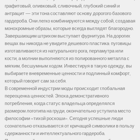
графитовый, оливковый, сливочный, глубокий синий и
антрацит — эти тона составляют основу дорогого базового
гардероба. Они легко комбинируются между собой, создавая
монохромные образы, которые всегда выглядят благородно.
Завершающим штрихом выступает фурнитура. На дорогих
вещах вы никогда не увидите дешевого пластика: пуговицы
изготавливаются из натурального рога, перламутра или
кости, а молнии выполняются из полированного металла с
мягким, бесшумным ходом. Инвестируя в такую одежду, вы
выбираете вневременные ценности и подлинный комфорт,
который говорит сам за себя.
В современной индустрии моды происходит глобальная
переоценка ценностей. Эпоха демонстративного
потребления, когда статус владельца определялся
размером логотипа на груди, окончательно уступила место
философии «тихой роскоши». Сегодня успешные люди
сознательно отказываются от кричащей символики в пользу
сдержанности и интеллектуального гардероба.