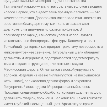
фундаментальных маркеров подлинного качества.
Тактильный маркер — магия натуральных волокон высшего
класса Первое, что выдает вещь премиум-сегмента, — это
качество текстиля. Дороговизна материала считывается на
расстоянии благодаря тому, как ткань отражает свет,
драпируется в движении и ложится по фигуре. В
производстве одежды высокого уровня используются
исключительно благородные фактуры: Кашемир и шелк.
Тончайший пух горных коз придает трикотажу невесомость и
мягкое внутреннее свечение. Натуральный шелк обладает
деликатным мерцанием, подстраивается под температуру
тела и создает струящиеся, элегантные складки.
Мериносовая шерсть. Отличается высокой упругостью
волокон. Изделия из нее не пиллингуются (не покрываются
катышками), великолепно держат форму и сохраняют
безупречный лоск годами. Мерсеризованный хлопок.
Проходит специальную обработку, которая удаляет пушок,
делая нить гладкой, прочной и шелковистой. Такой трикотаж
имеет глубокий, насыщенный цвет. Архитектура кроя и