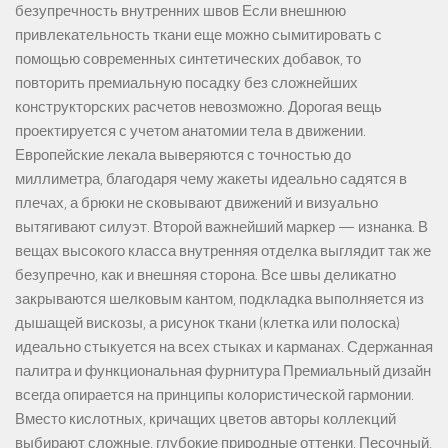
безупречность внутренних швов Если внешнюю
привлекательность ткани еще можно сымитировать с
помощью современных синтетических добавок, то
повторить премиальную посадку без сложнейших
конструкторских расчетов невозможно. Дорогая вещь
проектируется с учетом анатомии тела в движении.
Европейские лекала выверяются с точностью до
миллиметра, благодаря чему жакеты идеально садятся в
плечах, а брюки не сковывают движений и визуально
вытягивают силуэт. Второй важнейший маркер — изнанка. В
вещах высокого класса внутренняя отделка выглядит так же
безупречно, как и внешняя сторона. Все швы деликатно
закрываются шелковым кантом, подкладка выполняется из
дышащей вискозы, а рисунок ткани (клетка или полоска)
идеально стыкуется на всех стыках и карманах. Сдержанная
палитра и функциональная фурнитура Премиальный дизайн
всегда опирается на принципы колористической гармонии.
Вместо кислотных, кричащих цветов авторы коллекций
выбирают сложные, глубокие природные оттенки. Песочный,