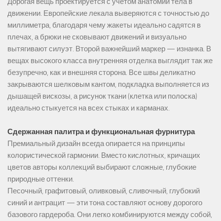
Дорогая вещь проектируется с учетом анатомии тела в
движении. Европейские лекала выверяются с точностью до
миллиметра, благодаря чему жакеты идеально садятся в
плечах, а брюки не сковывают движений и визуально
вытягивают силуэт. Второй важнейший маркер — изнанка. В
вещах высокого класса внутренняя отделка выглядит так же
безупречно, как и внешняя сторона. Все швы деликатно
закрываются шелковым кантом, подкладка выполняется из
дышащей вискозы, а рисунок ткани (клетка или полоска)
идеально стыкуется на всех стыках и карманах.
Сдержанная палитра и функциональная фурнитура
Премиальный дизайн всегда опирается на принципы
колористической гармонии. Вместо кислотных, кричащих
цветов авторы коллекций выбирают сложные, глубокие
природные оттенки.
Песочный, графитовый, оливковый, сливочный, глубокий
синий и антрацит — эти тона составляют основу дорогого
базового гардероба. Они легко комбинируются между собой,