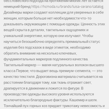
бессловесного подхода на протяжении многих лет остается
немецкий бренд https://hcmoda.ru/brands/luisa-cerano/catalog.
Дизайнеры марки создают коллекции для уверенных в себе
женщин, которым больше нет необходимости что-то
доказывать окружающим с помощью одежды. Ценность этих
вещей скрыта в деталях, тактильных ощущениях и
уникальной энергетике, которую они излучают. Чтобы
научиться безошибочно определять премиальный статус
изделия без подсказок в виде этикеток, необходимо
обратить внимание на несколько ключевых,
фундаментальных маркеров подлинного качества.
Тактильный маркер — магия натуральных волокон высшего
класса Первое, что выдает вещь премиум-сегмента, — это
качество текстиля. Дороговизна материала считывается на
расстоянии благодаря тому, как ткань отражает свет,
драпируется в движении и ложится по фигуре. В
производстве одежды высокого уровня используются
исключительно благородные фактуры: Кашемир и шелк.
Тончайший пух горных коз придает трикотажу невесомость и