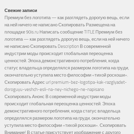
Свежие записи
Премиум без логотипа — как разглядеть дорогую вещь, если
на ней ничего не написано Скопировать Размещена на
площадке 90is.ru Написать сообщение TITLE Премиум без
логотипа — как разглядеть дорогую вещь, если на ней ничего
не написано Скопировать Description В современной
индустрии моды происходит глобальная переоценка
ценностей. Эпоха демонстративного потребления, когда
статус владельца определялся размером логотипа на груди,
окончательно уступила место философии «тихой роскоши».
Скопировать Адрес url premium-bez-logotipa-kak-razglyadet-
doroguyu-veshch-esli-na-ney-nichego-ne-napisano
Скопировать Анонс В современной индустрии моды
происходит глобальная переоценка ценностей. Эпоха
демонстративного потребления, когда статус владельца
определялся размером логотипа на груди, окончательно
уступила место философии «тихой роскоши». Скопировать
Внимание! В статье присутствует изображение с другого