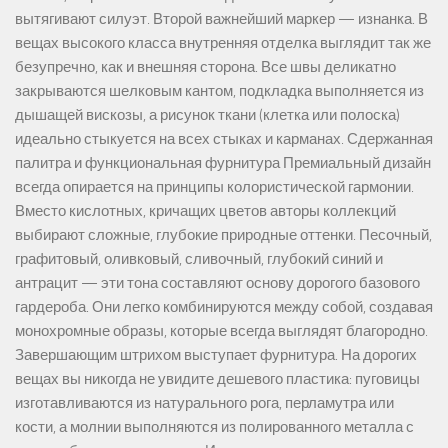
вытягивают силуэт. Второй важнейший маркер — изнанка. В
вещах высокого класса внутренняя отделка выглядит так же
безупречно, как и внешняя сторона. Все швы деликатно
закрываются шелковым кантом, подкладка выполняется из
дышащей вискозы, а рисунок ткани (клетка или полоска)
идеально стыкуется на всех стыках и карманах. Сдержанная
палитра и функциональная фурнитура Премиальный дизайн
всегда опирается на принципы колористической гармонии.
Вместо кислотных, кричащих цветов авторы коллекций
выбирают сложные, глубокие природные оттенки. Песочный,
графитовый, оливковый, сливочный, глубокий синий и
антрацит — эти тона составляют основу дорогого базового
гардероба. Они легко комбинируются между собой, создавая
монохромные образы, которые всегда выглядят благородно.
Завершающим штрихом выступает фурнитура. На дорогих
вещах вы никогда не увидите дешевого пластика: пуговицы
изготавливаются из натурального рога, перламутра или
кости, а молнии выполняются из полированного металла с