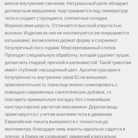
мягкое внутреннее свечение. Натуральный шелк обладает
деликатным мерцанием, подстраивается под температуру
тела и создает струящиеся, элегантные складки.
Мериносовая шерсть. Отличается высокой упругостью
волокон. Изделия из нее не пиллингуются (не покрываются
катышками), великолепно держат форму и сохраняют
безупречный лоск годами. Мерсеризованный хлопок.
Проходит специальную обработку, которая удаляет пушок,
делая нить гладкой, прочной и шелковистой. Такой трикотаж
имеет глубокий, насыщенный цвет. Архитектура кроя и
безупречность внутренних швов Если внешнюю
привлекательность ткани еще можно сымитировать с
помощью современных синтетических добавок, то
повторить премиальную посадку без сложнейших
конструкторских расчетов невозможно. Дорогая вещь
проектируется с учетом анатомии тела в движении.
Европейские лекала выверяются с точностью до
миллиметра, благодаря чему жакеты идеально садятся в
плечах, а брюки не сковывают движений и визуально